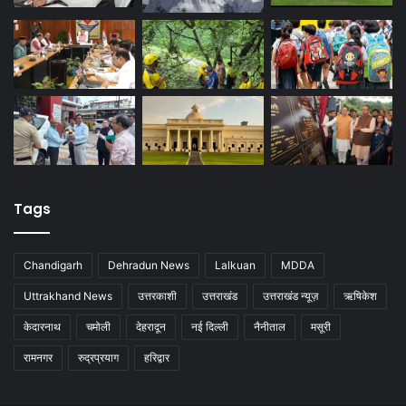
Tags
Chandigarh
Dehradun News
Lalkuan
MDDA
Uttrakhand News
उत्तरकाशी
उत्तराखंड
उत्तराखंड न्यूज़
ऋषिकेश
केदारनाथ
चमोली
देहरादून
नई दिल्ली
नैनीताल
मसूरी
रामनगर
रुद्रप्रयाग
हरिद्वार