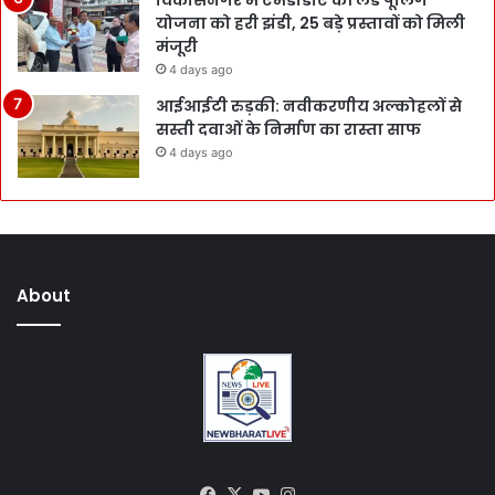
योजना को हरी झंडी, 25 बड़े प्रस्तावों को मिली
मंजूरी
4 days ago
आईआईटी रुड़की: नवीकरणीय अल्कोहलों से
सस्ती दवाओं के निर्माण का रास्ता साफ
4 days ago
About
Facebook
X
YouTube
Instagram