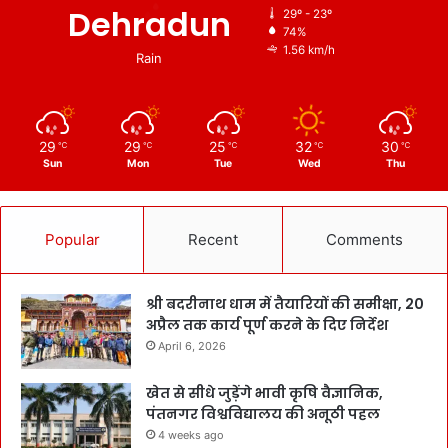
Dehradun
29º - 23º
74%
1.56 km/h
Rain
29
29
25
32
30
℃
℃
℃
℃
℃
Sun
Mon
Tue
Wed
Thu
Popular
Recent
Comments
श्री बदरीनाथ धाम में तैयारियों की समीक्षा, 20
अप्रैल तक कार्य पूर्ण करने के दिए निर्देश
April 6, 2026
खेत से सीधे जुड़ेंगे भावी कृषि वैज्ञानिक,
पंतनगर विश्वविद्यालय की अनूठी पहल
4 weeks ago