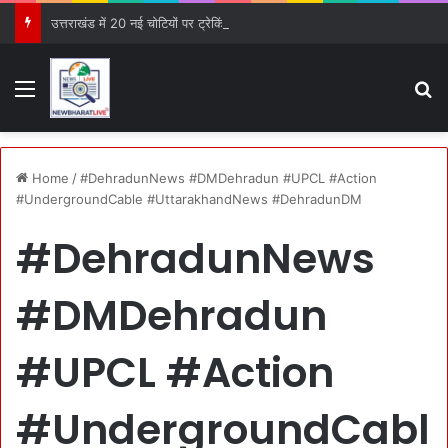
उत्तराखंड में 20 नई चोटियों पर ट्रेकिंग से पहले होगा पर्यावरणीय ऑडिट, PCB को सौंपी गई जिम्मेदारी
Menu
S
Home
/
#DehradunNews #DMDehradun #UPCL #Action
#UndergroundCable #UttarakhandNews #DehradunDM
#DehradunNews
#DMDehradun
#UPCL #Action
#UndergroundCabl