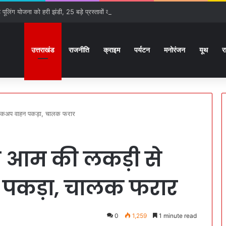
ूलिंग योजना को हरी झंडी, 25 बड़े प्रस्तावों को मिली मंजूरी
उत्तराखंड
राजनीति
क्राइम
पर्यटन
मनोरंजन
यूथ
र
 पिकअप वाहन पकड़ा, चालक फरार
वैध आम की लकड़ी से
पकड़ा, चालक फरार
0
1,259
1 minute read