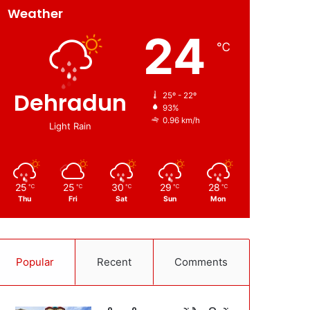
Weather
24
℃
Dehradun
25º - 22º
93%
0.96 km/h
Light Rain
25
25
30
29
28
℃
℃
℃
℃
℃
Thu
Fri
Sat
Sun
Mon
Popular
Recent
Comments