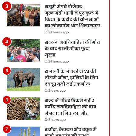
मसूरी रोपवे प्रोजेक्ट :
मुख्‍यमंत्री धामी ने पुरुकुल में
किया 18 करोड़ की योजनाओं
का लोकार्पण और शिलान्यास
21 hours ago
सल्ट में नवविवाहिता की मौत
के बाद ग्रामीणों का फूटा
गुस्सा
21 hours ago
राजाजी के जंगलों में ‘AI की
तीसरी आँख’, हाथियों के लिए
देवदूत बनी नई तकनीक
2 days ago
सल्ट में गोबर फेंकने गई 21
वर्षीय नवविवाहिता को बाघ
ने बनाया निवाला, मौत
2 days ago
करौंदा, कैक्टस और बबूल से
होगी अब गांव की सुरक्षा