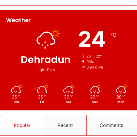
Weather
24
℃
Dehradun
25º - 22º
93%
0.96 km/h
Light Rain
25
25
30
29
28
℃
℃
℃
℃
℃
Thu
Fri
Sat
Sun
Mon
Popular
Recent
Comments