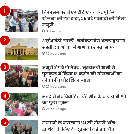
विकासनगर में एमडीडीए की लैंड पूलिंग
योजना को हरी झंडी, 25 बड़े प्रस्तावों को मिली
मंजूरी
8 hours ago
आईआईटी रुड़की: नवीकरणीय अल्कोहलों से
सस्ती दवाओं के निर्माण का रास्ता साफ
19 hours ago
मसूरी रोपवे प्रोजेक्ट : मुख्‍यमंत्री धामी ने
पुरुकुल में किया 18 करोड़ की योजनाओं का
लोकार्पण और शिलान्यास
21 hours ago
सल्ट में नवविवाहिता की मौत के बाद ग्रामीणों
का फूटा गुस्सा
21 hours ago
राजाजी के जंगलों में ‘AI की तीसरी आँख’,
हाथियों के लिए देवदूत बनी नई तकनीक