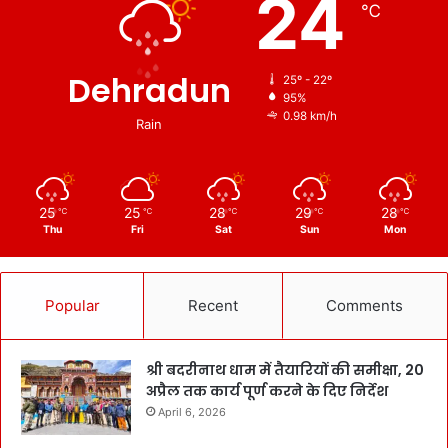
24
℃
Dehradun
25º - 22º
95%
0.98 km/h
Rain
25
25
28
29
28
℃
℃
℃
℃
℃
Thu
Fri
Sat
Sun
Mon
Popular
Recent
Comments
श्री बदरीनाथ धाम में तैयारियों की समीक्षा, 20
अप्रैल तक कार्य पूर्ण करने के दिए निर्देश
April 6, 2026