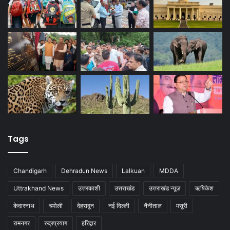
Tags
Chandigarh
Dehradun News
Lalkuan
MDDA
Uttrakhand News
उत्तरकाशी
उत्तराखंड
उत्तराखंड न्यूज़
ऋषिकेश
केदारनाथ
चमोली
देहरादून
नई दिल्ली
नैनीताल
मसूरी
रामनगर
रुद्रप्रयाग
हरिद्वार