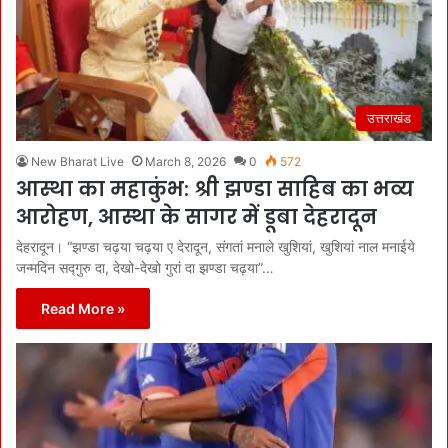
उत्तराखंड
New Bharat Live
March 8, 2026
0
572
आस्था का महाकुंभ: श्री झण्डा साहिब का भव्य
आरोहण, आस्था के सागर में डूबा देहरादून
देहरादून। “झण्डा चढ़या चढ़या ए देरादून, संगतां मनाले खुशियां, खुशियां नाल मनाईये
जन्मदिन सद्गुरु दा, देखो-देखो गुरां दा झण्डा चढ़या”…
Read More »