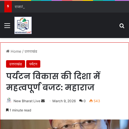
राजाजी के जंगलों में ‘AI की तीसरी आँख’, हाथियों के लिए देवदूत बनी नई तकनीक
Menu
S
Home
/
उत्तराखंड
उत्तराखंड
पर्यटन
पर्यटन विकास की दिशा में
महत्वपूर्ण बजट: महाराज
New Bharat Live
S
March 9, 2026
0
543
e
1 minute read
n
d
a