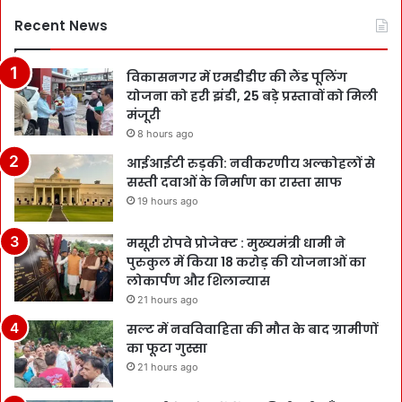
Recent News
विकासनगर में एमडीडीए की लैंड पूलिंग
योजना को हरी झंडी, 25 बड़े प्रस्तावों को मिली
मंजूरी
8 hours ago
आईआईटी रुड़की: नवीकरणीय अल्कोहलों से
सस्ती दवाओं के निर्माण का रास्ता साफ
19 hours ago
मसूरी रोपवे प्रोजेक्ट : मुख्‍यमंत्री धामी ने
पुरुकुल में किया 18 करोड़ की योजनाओं का
लोकार्पण और शिलान्यास
21 hours ago
सल्ट में नवविवाहिता की मौत के बाद ग्रामीणों
का फूटा गुस्सा
21 hours ago