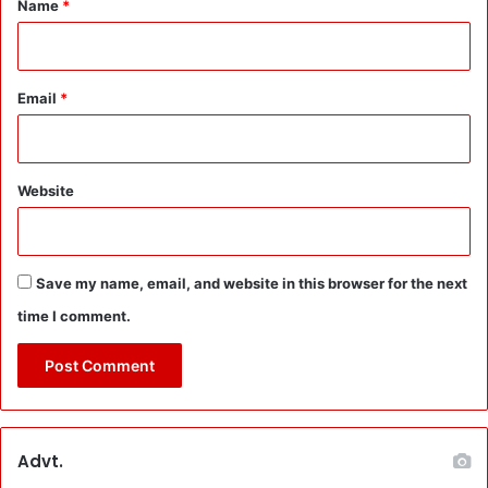
Name
*
Email
*
Website
Save my name, email, and website in this browser for the next
time I comment.
Advt.