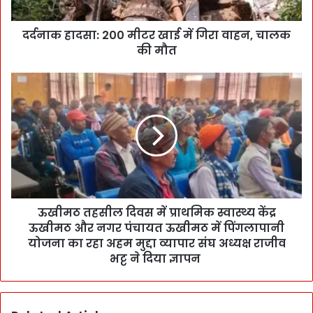
दर्दनाक हादसा: 200 मीटर खाई में गिरा वाहन, चालक
की मौत
ऊखीमठ तहसील दिवस में प्राथमिक स्वास्थ्य केंद्र
ऊखीमठ और नगर पंचायत ऊखीमठ में पिंगलापानी
योजना का रहा अहम मुद्दा व्यापार संघ अध्यक्ष राजीव
भट्ट ने दिया ज्ञापन