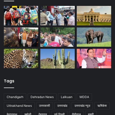
Tags
Chandigarh
Dehradun News
Lalkuan
MDDA
Uttrakhand News
उत्तरकाशी
उत्तराखंड
उत्तराखंड न्यूज़
ऋषिकेश
केदारनाथ
चमोली
देहरादून
नई दिल्ली
नैनीताल
मसूरी