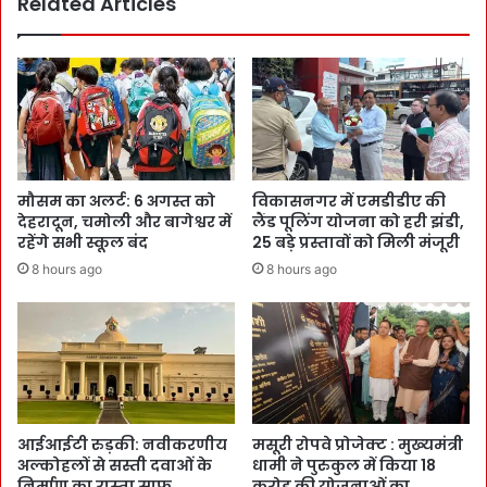
Related Articles
मौसम का अलर्ट: 6 अगस्त को
विकासनगर में एमडीडीए की
देहरादून, चमोली और बागेश्वर में
लैंड पूलिंग योजना को हरी झंडी,
रहेंगे सभी स्कूल बंद
25 बड़े प्रस्तावों को मिली मंजूरी
8 hours ago
8 hours ago
आईआईटी रुड़की: नवीकरणीय
मसूरी रोपवे प्रोजेक्ट : मुख्‍यमंत्री
अल्कोहलों से सस्ती दवाओं के
धामी ने पुरुकुल में किया 18
निर्माण का रास्ता साफ
करोड़ की योजनाओं का