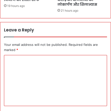
लोकार्पण और शिलान्यास
19 hours ago
21 hours ago
Leave a Reply
Your email address will not be published.
Required fields are
marked
*
C
o
m
m
e
n
t
*