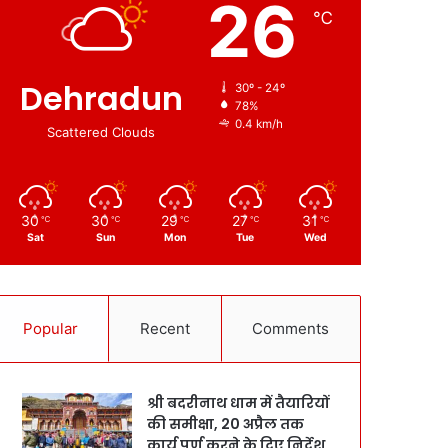
26
℃
Dehradun
30º - 24º
78%
0.4 km/h
Scattered Clouds
30
30
29
27
31
℃
℃
℃
℃
℃
Sat
Sun
Mon
Tue
Wed
Popular
Recent
Comments
श्री बदरीनाथ धाम में तैयारियों
की समीक्षा, 20 अप्रैल तक
कार्य पूर्ण करने के दिए निर्देश