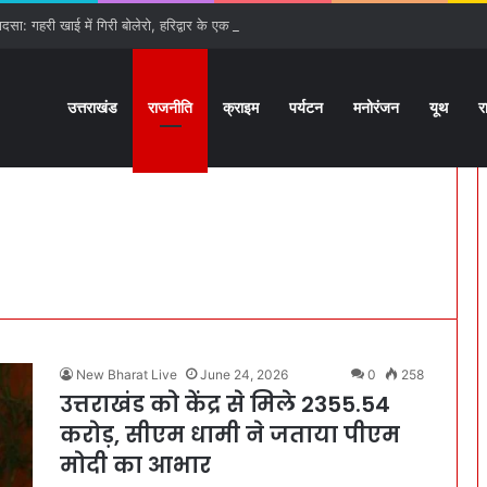
ादसा: गहरी खाई में गिरी बोलेरो, हरिद्वार के एक ही परिवार के 6 लोगों की मौत
उत्तराखंड
राजनीति
क्राइम
पर्यटन
मनोरंजन
यूथ
र
New Bharat Live
June 24, 2026
0
258
उत्तराखंड को केंद्र से मिले 2355.54
करोड़, सीएम धामी ने जताया पीएम
मोदी का आभार