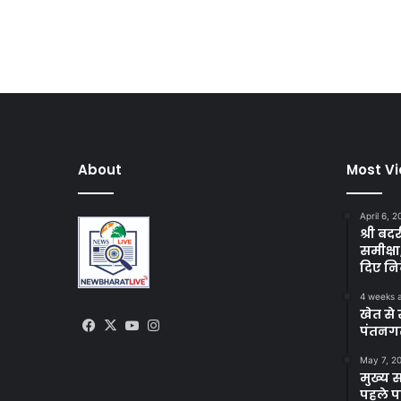
About
Most V
April 6, 
श्री बद
समीक्षा
दिए निर
4 weeks 
खेत से 
Facebook
X
YouTube
Instagram
पंतनगर
May 7, 2
मुख्य 
पहले पह