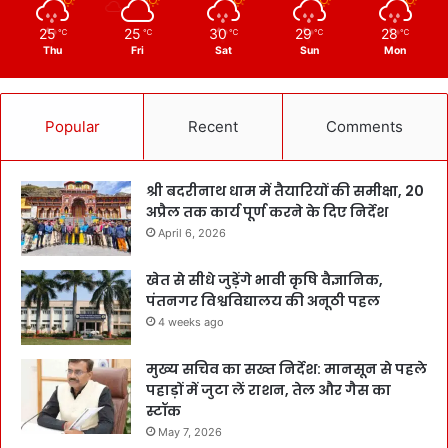
25
25
30
29
28
℃
℃
℃
℃
℃
Thu
Fri
Sat
Sun
Mon
Popular
Recent
Comments
श्री बदरीनाथ धाम में तैयारियों की समीक्षा, 20
अप्रैल तक कार्य पूर्ण करने के दिए निर्देश
April 6, 2026
खेत से सीधे जुड़ेंगे भावी कृषि वैज्ञानिक,
पंतनगर विश्वविद्यालय की अनूठी पहल
4 weeks ago
मुख्य सचिव का सख्त निर्देश: मानसून से पहले
पहाड़ों में जुटा लें राशन, तेल और गैस का
स्टॉक
May 7, 2026