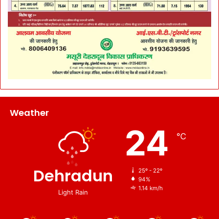
Weather
24
℃
Dehradun
25º - 22º
94%
1.14 km/h
Light Rain