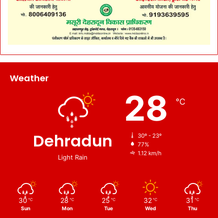
Weather
28
℃
Dehradun
30º - 23º
77%
1.12 km/h
Light Rain
30
28
25
32
31
℃
℃
℃
℃
℃
Sun
Mon
Tue
Wed
Thu