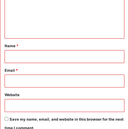
m
m
e
n
t
*
Name
*
Email
*
Website
Save my name, email, and website in this browser for the next
time I comment.