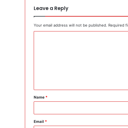
Leave a Reply
Your email address will not be published.
Required f
C
o
m
m
e
n
t
*
Name
*
Email
*