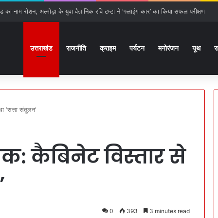
ठ से हरिद्वार तक बढ़ेगा गंगा एक्सप्रेस-वे, 15 प्रस्तावों को मिली हरी झंडी
उत्तराखंड
राजनीति
क्राइम
पर्यटन
मनोरंजन
यूथ
र
ा ‘सत्ता संतुलन’
ोक: कैबिनेट विस्तार से
’
0
393
3 minutes read