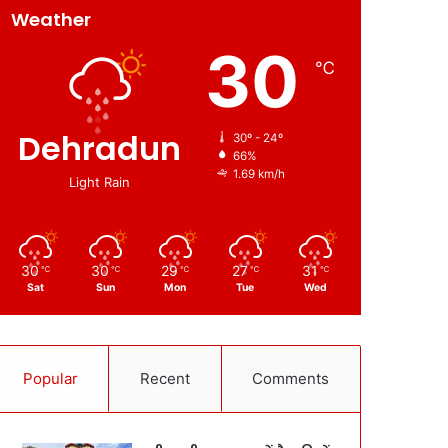
Weather
30
℃
Dehradun
30º - 24º
66%
1.69 km/h
Light Rain
30
30
29
27
31
℃
℃
℃
℃
℃
Sat
Sun
Mon
Tue
Wed
Popular
Recent
Comments