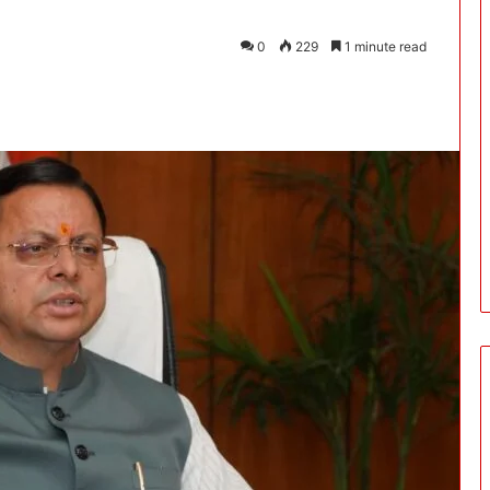
0
229
1 minute read