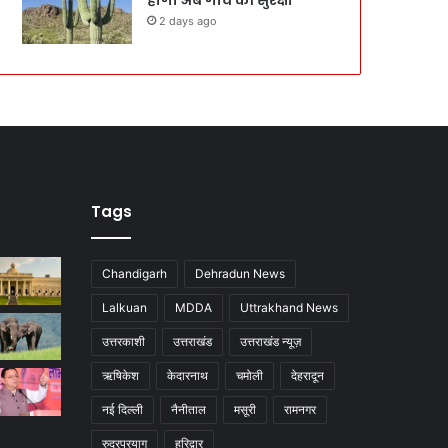
2 days ago
Tags
Chandigarh
Dehradun News
Lalkuan
MDDA
Uttrakhand News
उत्तरकाशी
उत्तराखंड
उत्तराखंड न्यूज़
ऋषिकेश
केदारनाथ
चमोली
देहरादून
नई दिल्ली
नैनीताल
मसूरी
रामनगर
रुद्रप्रयाग
हरिद्वार