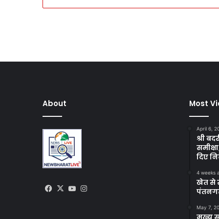
About
Most V
April 6, 
श्री बद
समीक्षा
दिए निर
4 weeks 
खेत से 
Facebook
X
YouTube
Instagram
पंतनगर
May 7, 2
मुख्य 