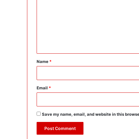
o
m
m
e
n
t
*
Name
*
Email
*
Save my name, email, and website in this browse