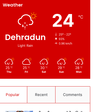
Weather
24
℃
Dehradun
25º - 22º
93%
0.96 km/h
Light Rain
25
25
30
29
28
℃
℃
℃
℃
℃
Thu
Fri
Sat
Sun
Mon
Popular
Recent
Comments