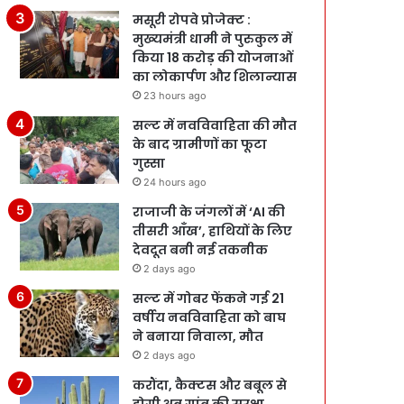
मसूरी रोपवे प्रोजेक्ट :
मुख्‍यमंत्री धामी ने पुरुकुल में
किया 18 करोड़ की योजनाओं
का लोकार्पण और शिलान्यास
23 hours ago
सल्ट में नवविवाहिता की मौत
के बाद ग्रामीणों का फूटा
गुस्सा
24 hours ago
राजाजी के जंगलों में ‘AI की
तीसरी आँख’, हाथियों के लिए
देवदूत बनी नई तकनीक
2 days ago
सल्ट में गोबर फेंकने गई 21
वर्षीय नवविवाहिता को बाघ
ने बनाया निवाला, मौत
2 days ago
करौंदा, कैक्टस और बबूल से
होगी अब गांव की सुरक्षा