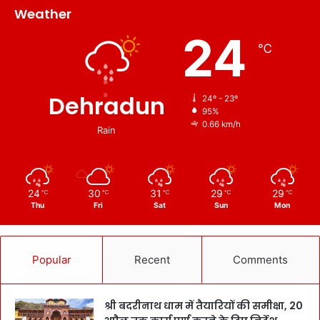
Weather
24
℃
Dehradun
24º - 23º
95%
0.66 km/h
Rain
24
30
31
29
29
℃
℃
℃
℃
℃
Thu
Fri
Sat
Sun
Mon
Popular
Recent
Comments
श्री बदरीनाथ धाम में तैयारियों की समीक्षा, 20