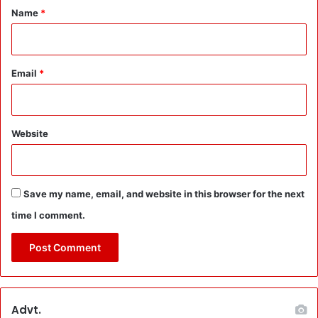
*
Name
*
Email
*
Website
Save my name, email, and website in this browser for the next
time I comment.
Advt.