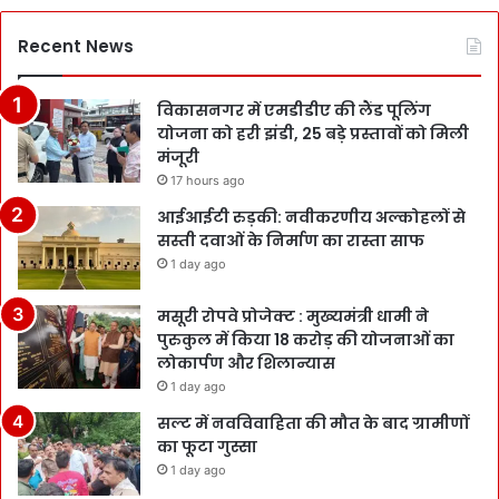
Recent News
विकासनगर में एमडीडीए की लैंड पूलिंग
योजना को हरी झंडी, 25 बड़े प्रस्तावों को मिली
मंजूरी
17 hours ago
आईआईटी रुड़की: नवीकरणीय अल्कोहलों से
सस्ती दवाओं के निर्माण का रास्ता साफ
1 day ago
मसूरी रोपवे प्रोजेक्ट : मुख्‍यमंत्री धामी ने
पुरुकुल में किया 18 करोड़ की योजनाओं का
लोकार्पण और शिलान्यास
1 day ago
सल्ट में नवविवाहिता की मौत के बाद ग्रामीणों
का फूटा गुस्सा
1 day ago