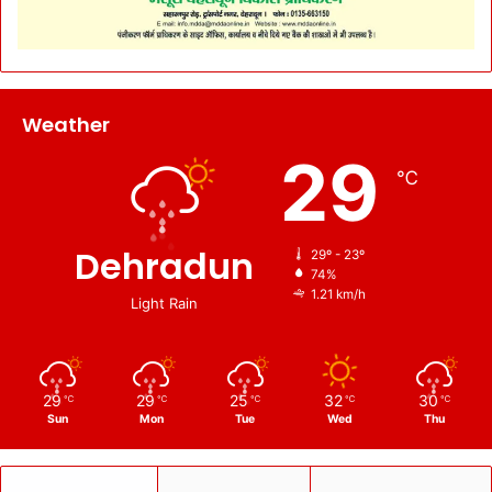
Weather
29
℃
Dehradun
29º - 23º
74%
1.21 km/h
Light Rain
29
29
25
32
30
℃
℃
℃
℃
℃
Sun
Mon
Tue
Wed
Thu