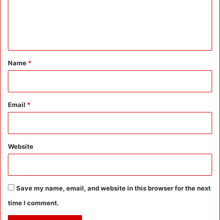
m
e
n
t
*
Name
*
Email
*
Website
Save my name, email, and website in this browser for the next
time I comment.