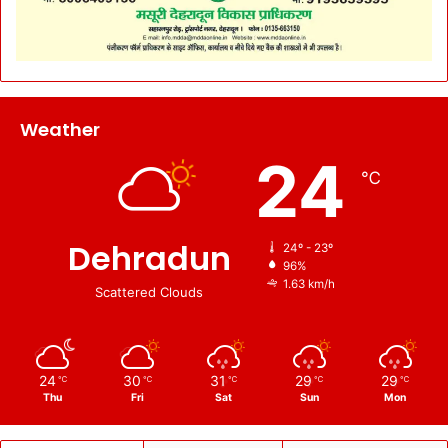
Weather
24
℃
Dehradun
24º - 23º
96%
1.63 km/h
Scattered Clouds
24
30
31
29
29
℃
℃
℃
℃
℃
Thu
Fri
Sat
Sun
Mon