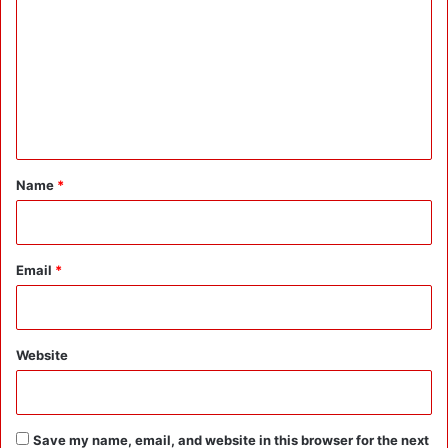
m
m
e
n
t
*
Name
*
Email
*
Website
Save my name, email, and website in this browser for the next