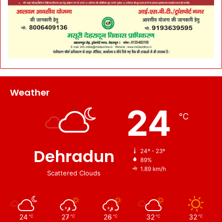
Weather
24
℃
Dehradun
24º - 23º
89%
1.89 km/h
Scattered Clouds
24
27
26
32
32
℃
℃
℃
℃
℃