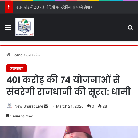
उत्तराखंड में 20 नई चोटियों पर ट्रेकिंग से पहले होगा पर्यावरणीय ऑडिट, PCB को सौंपी गई जिम्मेदारी
Menu
S
Home
/
उत्तराखंड
उत्तराखंड
401 करोड़ की 74 योजनाओं से
संवरेगी राजधानी की सूरत: धामी
New Bharat Live
S
March 24, 2026
0
28
e
1 minute read
n
d
a