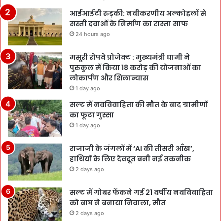
आईआईटी रुड़की: नवीकरणीय अल्कोहलों से
सस्ती दवाओं के निर्माण का रास्ता साफ
24 hours ago
मसूरी रोपवे प्रोजेक्ट : मुख्‍यमंत्री धामी ने
पुरुकुल में किया 18 करोड़ की योजनाओं का
लोकार्पण और शिलान्यास
1 day ago
सल्ट में नवविवाहिता की मौत के बाद ग्रामीणों
का फूटा गुस्सा
1 day ago
राजाजी के जंगलों में ‘AI की तीसरी आँख’,
हाथियों के लिए देवदूत बनी नई तकनीक
2 days ago
सल्ट में गोबर फेंकने गई 21 वर्षीय नवविवाहिता
को बाघ ने बनाया निवाला, मौत
2 days ago