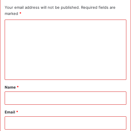
Your email address will not be published.
Required fields are
marked
*
C
o
m
m
e
n
t
*
Name
*
Email
*