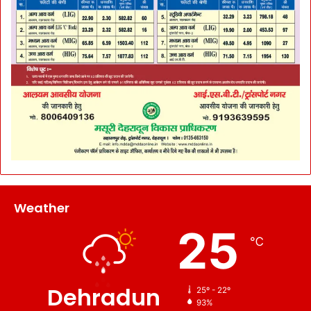
Weather
25
℃
Dehradun
25º - 22º
93%