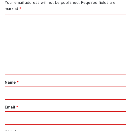
Your email address will not be published.
Required fields are
marked
*
C
o
m
m
e
n
t
*
Name
*
Email
*