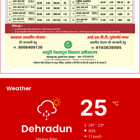
Weather
25
℃
Dehradun
25º - 23º
93%
1.1 km/h
Heavy Rain