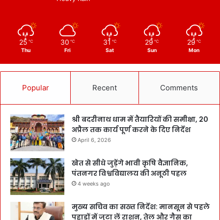
25
30
31
29
29
℃
℃
℃
℃
℃
Thu
Fri
Sat
Sun
Mon
Popular
Recent
Comments
श्री बदरीनाथ धाम में तैयारियों की समीक्षा, 20
अप्रैल तक कार्य पूर्ण करने के दिए निर्देश
April 6, 2026
खेत से सीधे जुड़ेंगे भावी कृषि वैज्ञानिक,
पंतनगर विश्वविद्यालय की अनूठी पहल
4 weeks ago
मुख्य सचिव का सख्त निर्देश: मानसून से पहले
पहाड़ों में जुटा लें राशन, तेल और गैस का