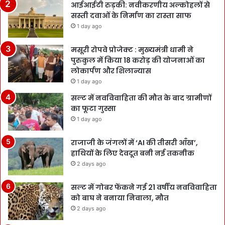
आईआईटी रुड़की: नवीकरणीय अल्कोहलों से
सस्ती दवाओं के निर्माण का रास्ता साफ
1 day ago
मसूरी रोपवे प्रोजेक्ट : मुख्‍यमंत्री धामी ने
पुरुकुल में किया 18 करोड़ की योजनाओं का
लोकार्पण और शिलान्यास
1 day ago
सल्ट में नवविवाहिता की मौत के बाद ग्रामीणों
का फूटा गुस्सा
1 day ago
राजाजी के जंगलों में ‘AI की तीसरी आँख’,
हाथियों के लिए देवदूत बनी नई तकनीक
2 days ago
सल्ट में गोबर फेंकने गई 21 वर्षीय नवविवाहिता
को बाघ ने बनाया निवाला, मौत
2 days ago