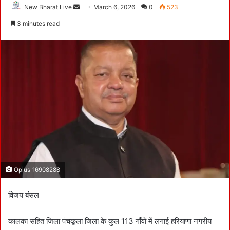
New Bharat Live
S
March 6, 2026
0
523
e
3 minutes read
n
d
a
n
e
m
a
i
l
Oplus_16908288
विजय बंसल
कालका सहित जिला पंचकूला जिला के कुल 113 गाँवो में लगाई हरियाणा नगरीय