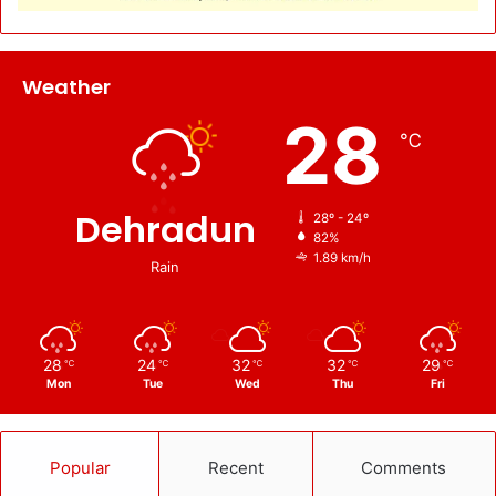
Weather
28
℃
Dehradun
28º - 24º
82%
1.89 km/h
Rain
28
24
32
32
29
℃
℃
℃
℃
℃
Mon
Tue
Wed
Thu
Fri
Popular
Recent
Comments