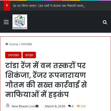
‘हर घर तिरंगा यात्रा’: CM धामी ने घंटाघर तक निकाली पदयात्रा, उत्तराखंड के विकास और वीर परंपरा का दिया संदेश
Menu
S
Home
/
उत्तराखंड
उत्तराखंड
क्राइम
टांडा रेंज में वन तस्करों पर
शिकंजा, रेंजर रूपनारायण
गौतम की सख्त कार्रवाई से
माफियाओं में हड़कंप
New Bharat Live
S
March 8, 2026
0
529