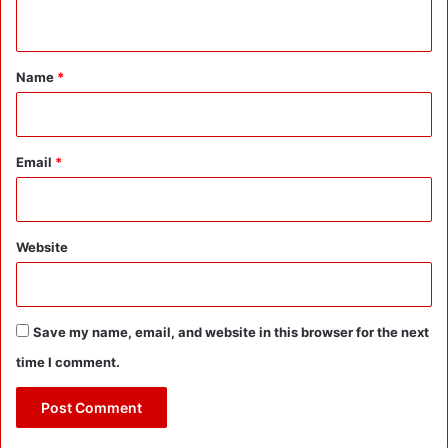
n
t
*
Name
*
Email
*
Website
Save my name, email, and website in this browser for the next
time I comment.