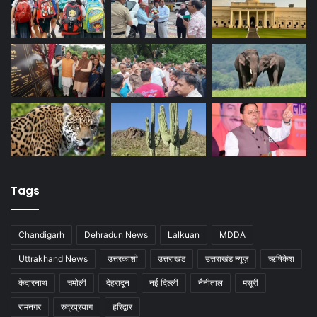
Tags
Chandigarh
Dehradun News
Lalkuan
MDDA
Uttrakhand News
उत्तरकाशी
उत्तराखंड
उत्तराखंड न्यूज़
ऋषिकेश
केदारनाथ
चमोली
देहरादून
नई दिल्ली
नैनीताल
मसूरी
रामनगर
रुद्रप्रयाग
हरिद्वार