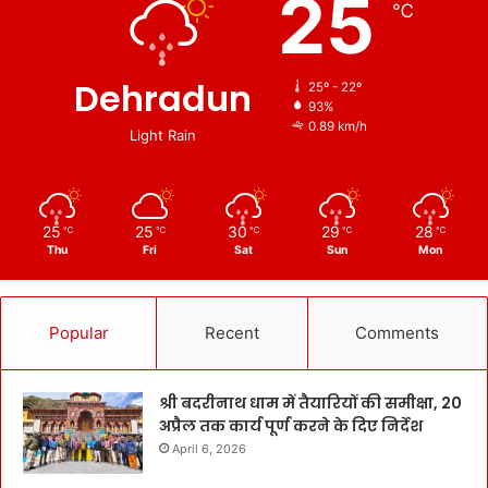
25
℃
Dehradun
25º - 22º
93%
0.89 km/h
Light Rain
25
25
30
29
28
℃
℃
℃
℃
℃
Thu
Fri
Sat
Sun
Mon
Popular
Recent
Comments
श्री बदरीनाथ धाम में तैयारियों की समीक्षा, 20
अप्रैल तक कार्य पूर्ण करने के दिए निर्देश
April 6, 2026