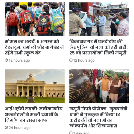
मौसम का अलर्ट: 6 अगस्त को
विकासनगर में एमडीडीए की
देहरादून, चमोली और बागेश्वर में
लैंड पूलिंग योजना को हरी झंडी,
रहेंगे सभी स्कूल बंद
25 बड़े प्रस्तावों को मिली मंजूरी
12 hours ago
12 hours ago
आईआईटी रुड़की: नवीकरणीय
मसूरी रोपवे प्रोजेक्ट : मुख्‍यमंत्री
अल्कोहलों से सस्ती दवाओं के
धामी ने पुरुकुल में किया 18
निर्माण का रास्ता साफ
करोड़ की योजनाओं का
लोकार्पण और शिलान्यास
24 hours ago
1 day ago