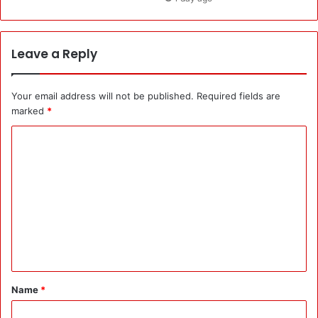
Leave a Reply
Your email address will not be published.
Required fields are
marked
*
C
o
m
m
e
n
t
*
Name
*