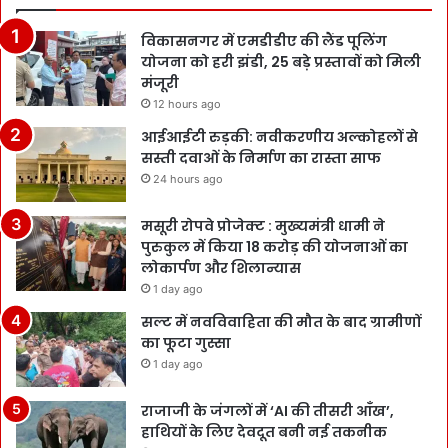
विकासनगर में एमडीडीए की लैंड पूलिंग
योजना को हरी झंडी, 25 बड़े प्रस्तावों को मिली
मंजूरी
12 hours ago
आईआईटी रुड़की: नवीकरणीय अल्कोहलों से
सस्ती दवाओं के निर्माण का रास्ता साफ
24 hours ago
मसूरी रोपवे प्रोजेक्ट : मुख्‍यमंत्री धामी ने
पुरुकुल में किया 18 करोड़ की योजनाओं का
लोकार्पण और शिलान्यास
1 day ago
सल्ट में नवविवाहिता की मौत के बाद ग्रामीणों
का फूटा गुस्सा
1 day ago
राजाजी के जंगलों में ‘AI की तीसरी आँख’,
हाथियों के लिए देवदूत बनी नई तकनीक