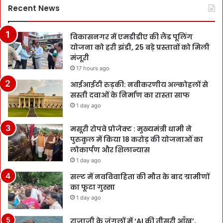
Recent News
विकासनगर में एमडीडीए की लैंड पूलिंग
योजना को हरी झंडी, 25 बड़े प्रस्तावों को मिली
मंजूरी
17 hours ago
आईआईटी रुड़की: नवीकरणीय अल्कोहलों से
सस्ती दवाओं के निर्माण का रास्ता साफ
1 day ago
मसूरी रोपवे प्रोजेक्ट : मुख्‍यमंत्री धामी ने
पुरुकुल में किया 18 करोड़ की योजनाओं का
लोकार्पण और शिलान्यास
1 day ago
सल्ट में नवविवाहिता की मौत के बाद ग्रामीणों
का फूटा गुस्सा
1 day ago
राजाजी के जंगलों में ‘AI की तीसरी आँख’,