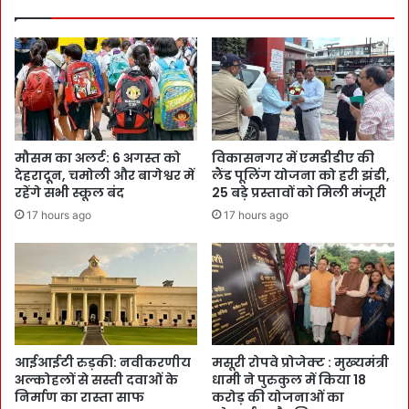
मौसम का अलर्ट: 6 अगस्त को
विकासनगर में एमडीडीए की
देहरादून, चमोली और बागेश्वर में
लैंड पूलिंग योजना को हरी झंडी,
रहेंगे सभी स्कूल बंद
25 बड़े प्रस्तावों को मिली मंजूरी
17 hours ago
17 hours ago
आईआईटी रुड़की: नवीकरणीय
मसूरी रोपवे प्रोजेक्ट : मुख्‍यमंत्री
अल्कोहलों से सस्ती दवाओं के
धामी ने पुरुकुल में किया 18
निर्माण का रास्ता साफ
करोड़ की योजनाओं का