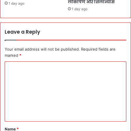
लोकार्पण और शिलान्यास
1 day ago
1 day ago
Leave a Reply
Your email address will not be published.
Required fields are
marked
*
C
o
m
m
e
n
t
*
Name
*