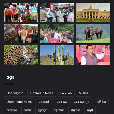
Tags
Chandigarh
Dehradun News
Lalkuan
MDDA
Uttrakhand News
उत्तरकाशी
उत्तराखंड
उत्तराखंड न्यूज़
ऋषिकेश
केदारनाथ
चमोली
देहरादून
नई दिल्ली
नैनीताल
मसूरी