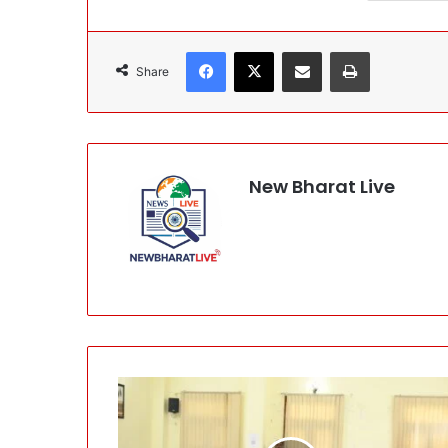
Facebook
X
Share via Email
Print
Share
New Bharat Live