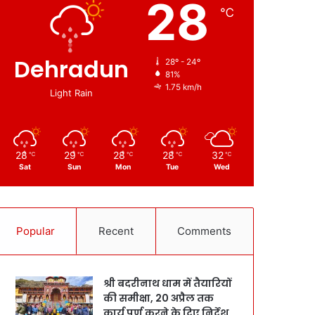
28
℃
Dehradun
28º - 24º
81%
1.75 km/h
Light Rain
28
29
28
28
32
℃
℃
℃
℃
℃
Sat
Sun
Mon
Tue
Wed
Popular
Recent
Comments
श्री बदरीनाथ धाम में तैयारियों
की समीक्षा, 20 अप्रैल तक
कार्य पूर्ण करने के दिए निर्देश