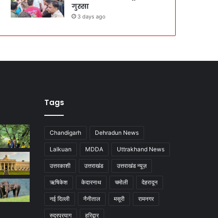
गुस्सा
3 days ago
Tags
Chandigarh
Dehradun News
Lalkuan
MDDA
Uttrakhand News
उत्तरकाशी
उत्तराखंड
उत्तराखंड न्यूज़
ऋषिकेश
केदारनाथ
चमोली
देहरादून
नई दिल्ली
नैनीताल
मसूरी
रामनगर
रुद्रप्रयाग
हरिद्वार