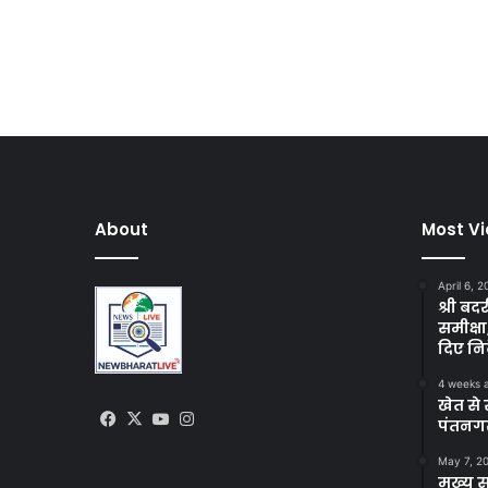
About
Most V
April 6, 
श्री बद
समीक्षा
दिए निर
4 weeks 
खेत से 
Facebook
X
YouTube
Instagram
पंतनगर
May 7, 2
मुख्य 