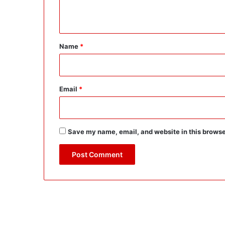
n
t
*
Name
*
Email
*
Save my name, email, and website in this browse