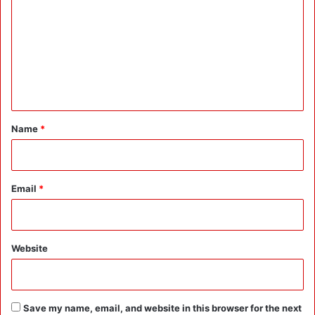
m
m
e
n
t
*
Name
*
Email
*
Website
Save my name, email, and website in this browser for the next