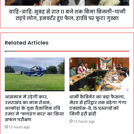
त्राहि-त्राहि: सुबह से रात 11 बजे तक बिना बिजली-पानी
तड़पे लोग, इनवर्टर हुए फेल, हाईवे पर फूटा गुस्सा
Related Articles
आसमान में उड़ेगी कार,
धामी कैबिनेट का बड़ा फैसला,
उत्तराखंड का नाम रोशन,
मेरठ से हरिद्वार तक बढ़ेगा गंगा
अल्मोड़ा के युवा वैज्ञानिक रवि
एक्सप्रेस-वे, 15 प्रस्तावों को
टम्टा ने ‘फ्लाइंग कार’ का किया
मिली हरी झंडी
सफल परीक्षण
13 hours ago
12 hours ago