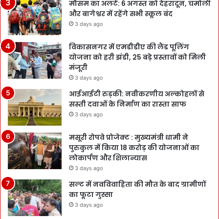
मौसम का अलर्ट: 6 अगस्त को देहरादून, चमोली
और बागेश्वर में रहेंगे सभी स्कूल बंद
3 days ago
विकासनगर में एमडीडीए की लैंड पूलिंग
योजना को हरी झंडी, 25 बड़े प्रस्तावों को मिली
मंजूरी
3 days ago
आईआईटी रुड़की: नवीकरणीय अल्कोहलों से
सस्ती दवाओं के निर्माण का रास्ता साफ
3 days ago
मसूरी रोपवे प्रोजेक्ट : मुख्‍यमंत्री धामी ने
पुरुकुल में किया 18 करोड़ की योजनाओं का
लोकार्पण और शिलान्यास
3 days ago
सल्ट में नवविवाहिता की मौत के बाद ग्रामीणों
का फूटा गुस्सा
3 days ago