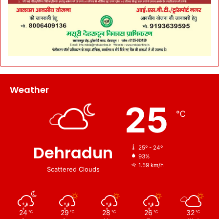
Weather
25
℃
Dehradun
25º - 24º
93%
1.59 km/h
Scattered Clouds
24
29
28
26
32
℃
℃
℃
℃
℃