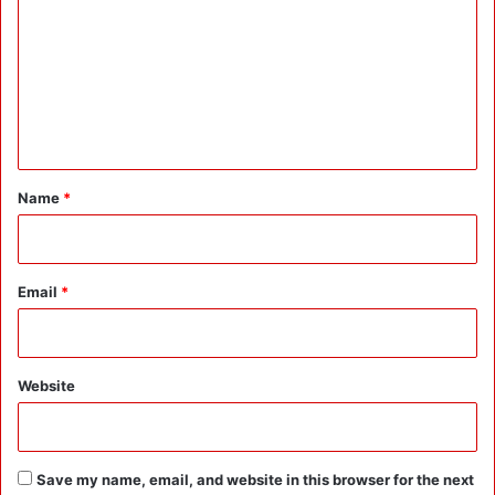
m
m
e
n
t
*
Name
*
Email
*
Website
Save my name, email, and website in this browser for the next