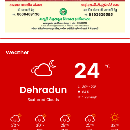
Weather
24
℃
Dehradun
30º - 23º
84%
1.29 km/h
Scattered Clouds
30
30
28
25
32
℃
℃
℃
℃
℃