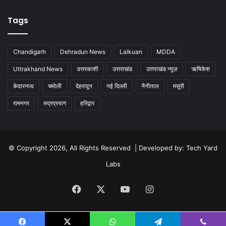
Tags
Chandigarh
Dehradun News
Lalkuan
MDDA
Uttrakhand News
उत्तरकाशी
उत्तराखंड
उत्तराखंड न्यूज़
ऋषिकेश
केदारनाथ
चमोली
देहरादून
नई दिल्ली
नैनीताल
मसूरी
रामनगर
रुद्रप्रयाग
हरिद्वार
© Copyright 2026, All Rights Reserved | Developed by:
Tech Yard
Labs
Facebook
X
YouTube
Instagram