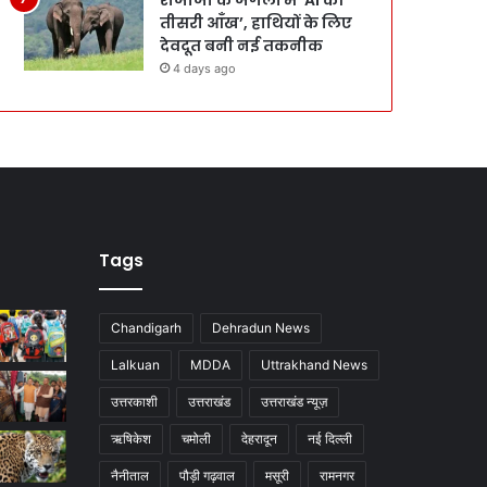
तीसरी आँख’, हाथियों के लिए
देवदूत बनी नई तकनीक
4 days ago
Tags
Chandigarh
Dehradun News
Lalkuan
MDDA
Uttrakhand News
उत्तरकाशी
उत्तराखंड
उत्तराखंड न्यूज़
ऋषिकेश
चमोली
देहरादून
नई दिल्ली
नैनीताल
पौड़ी गढ़वाल
मसूरी
रामनगर