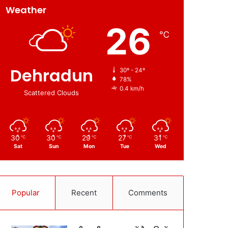
Weather
26
℃
Dehradun
30º - 24º
78%
0.4 km/h
Scattered Clouds
30
30
29
27
31
℃
℃
℃
℃
℃
Sat
Sun
Mon
Tue
Wed
Popular
Recent
Comments