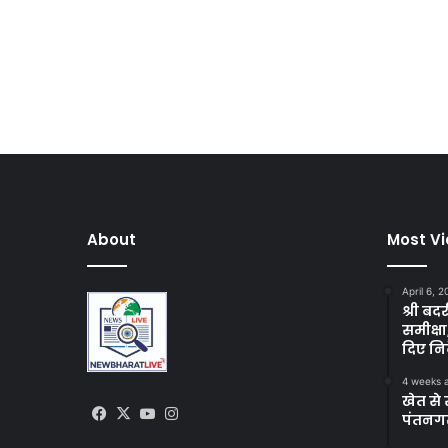
About
Most V
April 6, 
श्री बद
समीक्षा
दिए निर
4 weeks 
खेत से 
Facebook
X
YouTube
Instagram
पंतनगर