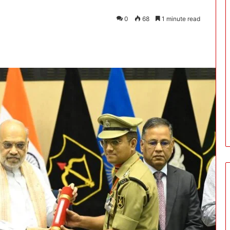
0
68
1 minute read