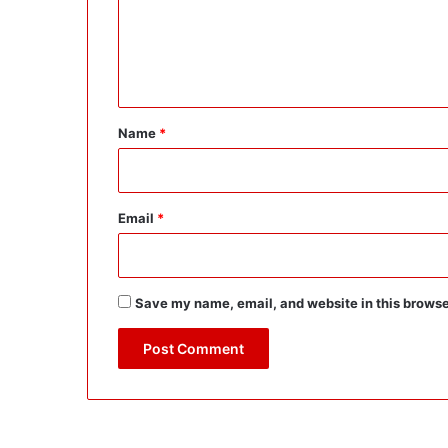
m
e
n
t
*
Name
*
Email
*
Save my name, email, and website in this browse