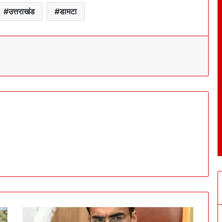
उत्तराखंड
डामटा