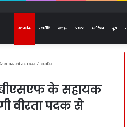
ादसा: गहरी खाई में गिरी बोलेरो, हरिद्वार के एक ही परिवार के 6 लोगों की मौत
उत्तराखंड
राजनीति
क्राइम
पर्यटन
मनोरंजन
यूथ
र
ांडेंट आलोक नेगी वीरता पदक से सम्मानित
जश्न: बीएसएफ के सहायक
गी वीरता पदक से