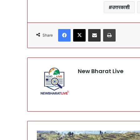
उत्तरकाशी
Facebook
X
Share via Email
Print
Share
New Bharat Live