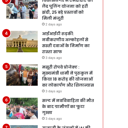
विकासनगर में एमडीडीए की
लैंड पूलिंग योजना को हरी
झंडी, 25 बड़े प्रस्तावों को
मिली मंजूरी
2 days ago
आईआईटी रुड़की:
नवीकरणीय अल्कोहलों से
सस्ती दवाओं के निर्माण का
रास्ता साफ
3 days ago
मसूरी रोपवे प्रोजेक्ट :
मुख्‍यमंत्री धामी ने पुरुकुल में
किया 18 करोड़ की योजनाओं
का लोकार्पण और शिलान्यास
3 days ago
सल्ट में नवविवाहिता की मौत
के बाद ग्रामीणों का फूटा
गुस्सा
3 days ago
राजाजी के जंगलों में ‘AI की