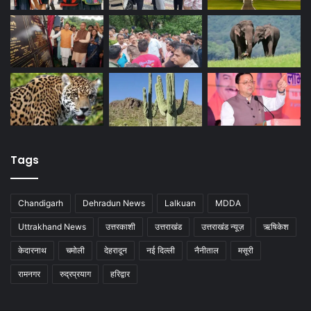
Tags
Chandigarh
Dehradun News
Lalkuan
MDDA
Uttrakhand News
उत्तरकाशी
उत्तराखंड
उत्तराखंड न्यूज़
ऋषिकेश
केदारनाथ
चमोली
देहरादून
नई दिल्ली
नैनीताल
मसूरी
रामनगर
रुद्रप्रयाग
हरिद्वार