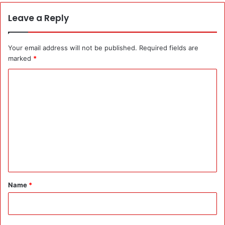
Leave a Reply
Your email address will not be published.
Required fields are
marked
*
C
o
m
m
e
n
t
*
Name
*