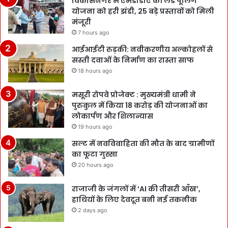
विकासनगर में एमडीडीए की लैंड पूलिंग
योजना को हरी झंडी, 25 बड़े प्रस्तावों को मिली
मंजूरी
7 hours ago
आईआईटी रुड़की: नवीकरणीय अल्कोहलों से
सस्ती दवाओं के निर्माण का रास्ता साफ
18 hours ago
मसूरी रोपवे प्रोजेक्ट : मुख्‍यमंत्री धामी ने
पुरुकुल में किया 18 करोड़ की योजनाओं का
लोकार्पण और शिलान्यास
19 hours ago
सल्ट में नवविवाहिता की मौत के बाद ग्रामीणों
का फूटा गुस्सा
20 hours ago
राजाजी के जंगलों में ‘AI की तीसरी आँख’,
हाथियों के लिए देवदूत बनी नई तकनीक
2 days ago