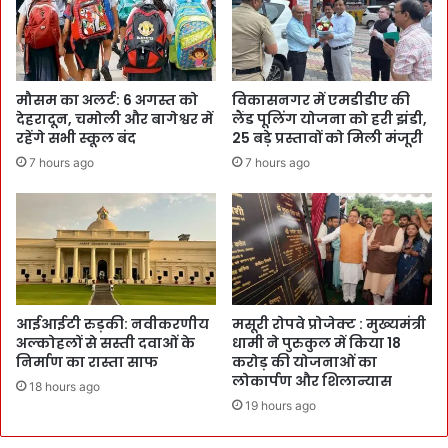
मौसम का अलर्ट: 6 अगस्त को
विकासनगर में एमडीडीए की
देहरादून, चमोली और बागेश्वर में
लैंड पूलिंग योजना को हरी झंडी,
रहेंगे सभी स्कूल बंद
25 बड़े प्रस्तावों को मिली मंजूरी
7 hours ago
7 hours ago
आईआईटी रुड़की: नवीकरणीय
मसूरी रोपवे प्रोजेक्ट : मुख्‍यमंत्री
अल्कोहलों से सस्ती दवाओं के
धामी ने पुरुकुल में किया 18
निर्माण का रास्ता साफ
करोड़ की योजनाओं का
लोकार्पण और शिलान्यास
18 hours ago
19 hours ago