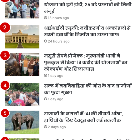
योजना को हरी झंडी, 25 बड़े प्रस्तावों को मिली
मंजूरी
13 hours ago
आईआईटी रुड़की: नवीकरणीय अल्कोहलों से
सस्ती दवाओं के निर्माण का रास्ता साफ
24 hours ago
मसूरी रोपवे प्रोजेक्ट : मुख्‍यमंत्री धामी ने
पुरुकुल में किया 18 करोड़ की योजनाओं का
लोकार्पण और शिलान्यास
1 day ago
सल्ट में नवविवाहिता की मौत के बाद ग्रामीणों
का फूटा गुस्सा
1 day ago
राजाजी के जंगलों में ‘AI की तीसरी आँख’,
हाथियों के लिए देवदूत बनी नई तकनीक
2 days ago