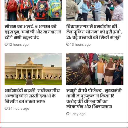
मौसम का अलर्ट: 6 अगस्त को
विकासनगर में एमडीडीए की
देहरादून, चमोली और बागेश्वर में
लैंड पूलिंग योजना को हरी झंडी,
रहेंगे सभी स्कूल बंद
25 बड़े प्रस्तावों को मिली मंजूरी
12 hours ago
13 hours ago
आईआईटी रुड़की: नवीकरणीय
मसूरी रोपवे प्रोजेक्ट : मुख्‍यमंत्री
अल्कोहलों से सस्ती दवाओं के
धामी ने पुरुकुल में किया 18
निर्माण का रास्ता साफ
करोड़ की योजनाओं का
लोकार्पण और शिलान्यास
24 hours ago
1 day ago