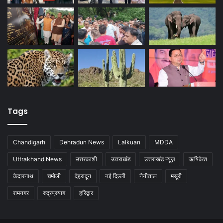
Tags
Chandigarh
Dehradun News
Lalkuan
MDDA
Uttrakhand News
उत्तरकाशी
उत्तराखंड
उत्तराखंड न्यूज़
ऋषिकेश
केदारनाथ
चमोली
देहरादून
नई दिल्ली
नैनीताल
मसूरी
रामनगर
रुद्रप्रयाग
हरिद्वार