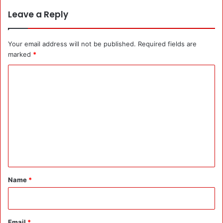
Leave a Reply
Your email address will not be published.
Required fields are
marked
*
C
o
m
m
e
n
t
*
Name
*
Email
*