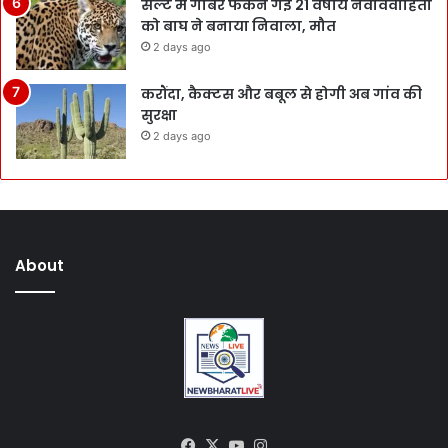
सल्ट में गोबर फेंकने गई 21 वर्षीय नवविवाहिता
को बाघ ने बनाया निवाला, मौत
2 days ago
करौंदा, कैक्टस और बबूल से होगी अब गांव की
सुरक्षा
2 days ago
About
Facebook
X
YouTube
Instagram