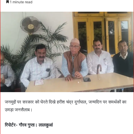
1 minute read
n
d
a
n
e
m
a
i
l
जनमुद्दों पर सरकार को घेरते दिखे हरीश चंद्र दुर्गापाल, जन्मदिन पर समर्थकों का
उमड़ा जनसैलाब।
रिपोर्टर- गौरव गुप्ता। लालकुआं