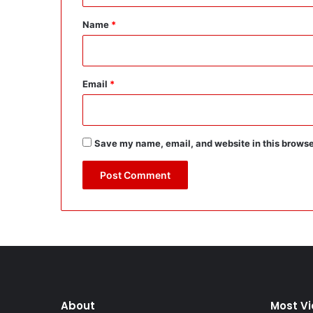
*
Name
*
Email
*
Save my name, email, and website in this browse
About
Most V