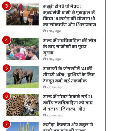
मसूरी रोपवे प्रोजेक्ट :
मुख्‍यमंत्री धामी ने पुरुकुल में
किया 18 करोड़ की योजनाओं
का लोकार्पण और शिलान्यास
1 day ago
सल्ट में नवविवाहिता की मौत
के बाद ग्रामीणों का फूटा
गुस्सा
1 day ago
राजाजी के जंगलों में ‘AI की
तीसरी आँख’, हाथियों के लिए
देवदूत बनी नई तकनीक
2 days ago
सल्ट में गोबर फेंकने गई 21
वर्षीय नवविवाहिता को बाघ
ने बनाया निवाला, मौत
2 days ago
करौंदा, कैक्टस और बबूल से
होगी अब गांव की सुरक्षा