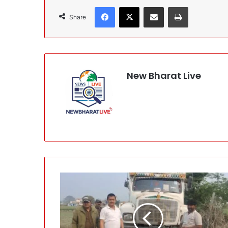
Facebook
X
Share via Email
Print
Share
New Bharat Live