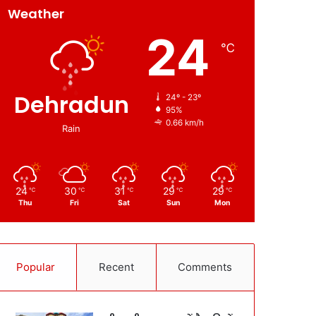
Weather
24
℃
Dehradun
24º - 23º
95%
0.66 km/h
Rain
24
30
31
29
29
℃
℃
℃
℃
℃
Thu
Fri
Sat
Sun
Mon
Popular
Recent
Comments