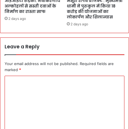
आईआईटी रुड़की: नवीकरणीय
मसूरी रोपवे प्रोजेक्ट : मुख्‍यमंत्री
अल्कोहलों से सस्ती दवाओं के
धामी ने पुरुकुल में किया 18
निर्माण का रास्ता साफ
करोड़ की योजनाओं का
लोकार्पण और शिलान्यास
2 days ago
2 days ago
Leave a Reply
Your email address will not be published.
Required fields are
marked
*
C
o
m
m
e
n