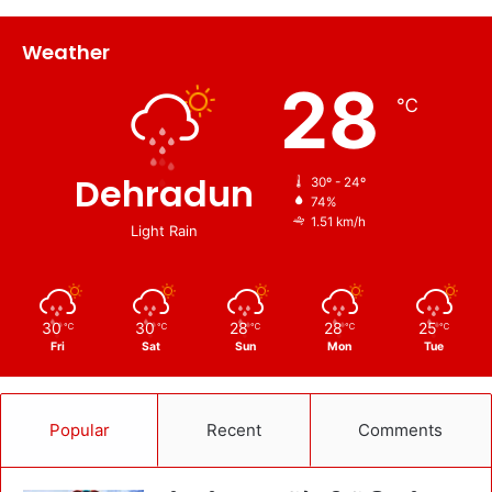
Weather
28
℃
Dehradun
30º - 24º
74%
1.51 km/h
Light Rain
30
30
28
28
25
℃
℃
℃
℃
℃
Fri
Sat
Sun
Mon
Tue
Popular
Recent
Comments