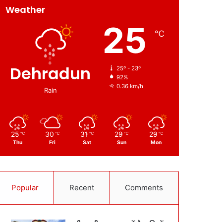
Weather
25
℃
Dehradun
25º - 23º
92%
0.36 km/h
Rain
25
30
31
29
29
℃
℃
℃
℃
℃
Thu
Fri
Sat
Sun
Mon
Popular
Recent
Comments