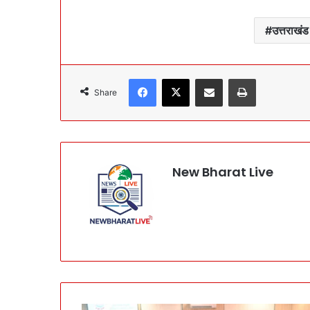
उत्तराखंड 
Facebook
X
Share via Email
Print
Share
New Bharat Live