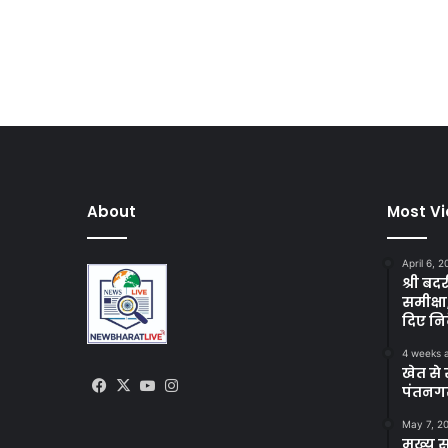
About
Most V
April 6, 
श्री बद
समीक्षा
दिए निर
4 weeks 
खेत से 
Facebook
X
YouTube
Instagram
पंतनगर
May 7, 2
मुख्य 