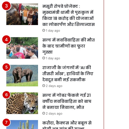
मसूरी रोपवे प्रोजेक्ट :
मुख्‍यमंत्री धामी ने पुरुकुल में
किया 18 करोड़ की योजनाओं
का लोकार्पण और शिलान्यास
1 day ago
सल्ट में नवविवाहिता की मौत
के बाद ग्रामीणों का फूटा
गुस्सा
1 day ago
राजाजी के जंगलों में ‘AI की
तीसरी आँख’, हाथियों के लिए
देवदूत बनी नई तकनीक
2 days ago
सल्ट में गोबर फेंकने गई 21
वर्षीय नवविवाहिता को बाघ
ने बनाया निवाला, मौत
2 days ago
करौंदा, कैक्टस और बबूल से
होगी अब गांव की सुरक्षा