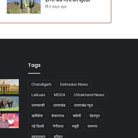
2 days ago
Tags
Chandigarh
Dehradun News
Lalkuan
MDDA
Uttrakhand News
उत्तरकाशी
उत्तराखंड
उत्तराखंड न्यूज़
ऋषिकेश
केदारनाथ
चमोली
देहरादून
नई दिल्ली
नैनीताल
मसूरी
रामनगर
रुद्रप्रयाग
हरिद्वार