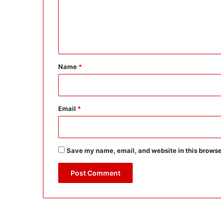
m
e
n
t
*
Name
*
Email
*
Save my name, email, and website in this browse