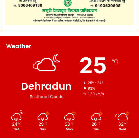
Weather
25
℃
Dehradun
25º - 24º
93%
1.59 km/h
Scattered Clouds
24
29
28
26
32
℃
℃
℃
℃
℃
Sat
Sun
Mon
Tue
Wed