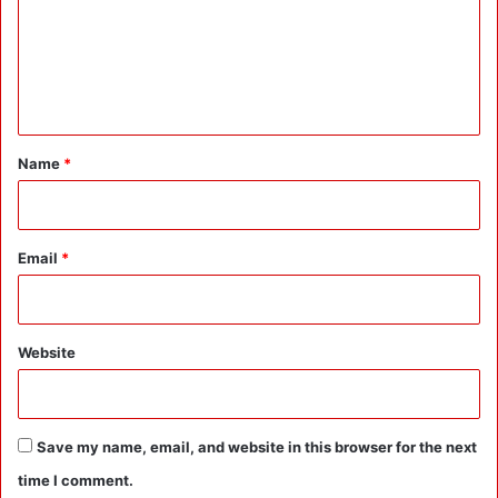
m
e
n
t
*
Name
*
Email
*
Website
Save my name, email, and website in this browser for the next
time I comment.