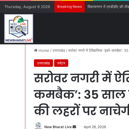
Thursday, August 6 2026
Breaking News
विकासनगर में एमडीडीए की लैंड प
Home
/
उत्तराखंड
/
सरोवर नगरी में ऐतिहासिक ‘इको-कमबैक’: 35 स
उत्तराखंड
पर्यटन
सरोवर नगरी में ऐ
कमबैक’: 35 साल 
की लहरों पर नाचेगी 
New Bharat Live
S
April 26, 2026