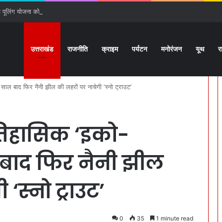
ूलिंग योजना को हरी झंडी, 25 बड़े प्रस्तावों को मिली मंजूरी
उत्तराखंड
राजनीति
क्राइम
पर्यटन
मनोरंजन
यूथ
र
ाल बाद फिर नैनी झील की लहरों पर नाचेगी ‘स्नो ट्राउट’
तिहासिक ‘इको-
बाद फिर नैनी झील
‘स्नो ट्राउट’
0
35
1 minute read