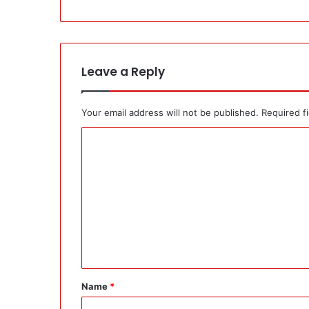
Leave a Reply
Your email address will not be published.
Required f
C
o
m
m
e
n
t
*
Name
*