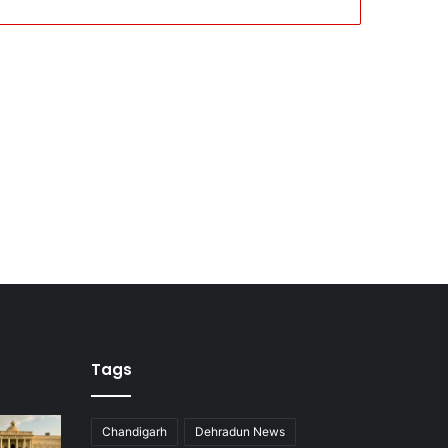
Tags
Chandigarh
Dehradun News