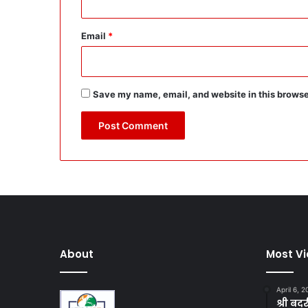
Email
*
Save my name, email, and website in this browse
About
Most V
April 6, 
श्री बद