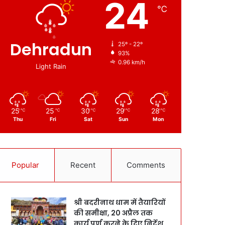
24
℃
Dehradun
25º - 22º
93%
0.96 km/h
Light Rain
25
25
30
29
28
℃
℃
℃
℃
℃
Thu
Fri
Sat
Sun
Mon
Popular
Recent
Comments
श्री बदरीनाथ धाम में तैयारियों
की समीक्षा, 20 अप्रैल तक
कार्य पूर्ण करने के दिए निर्देश