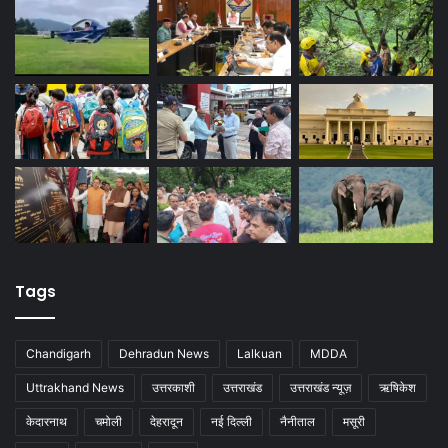
Tags
Chandigarh
Dehradun News
Lalkuan
MDDA
Uttrakhand News
उत्तरकाशी
उत्तराखंड
उत्तराखंड न्यूज़
ऋषिकेश
केदारनाथ
चमोली
देहरादून
नई दिल्ली
नैनीताल
मसूरी