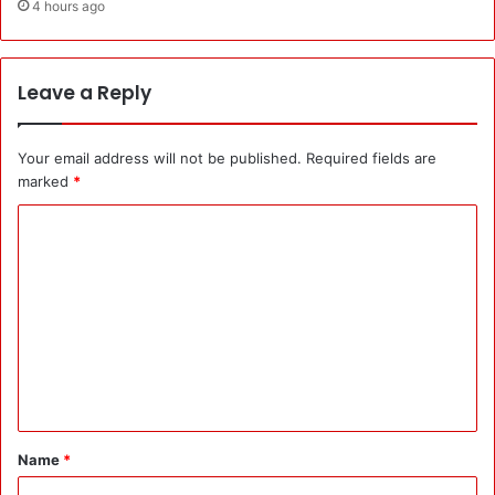
4 hours ago
Leave a Reply
Your email address will not be published.
Required fields are
marked
*
C
o
m
m
e
n
t
*
Name
*