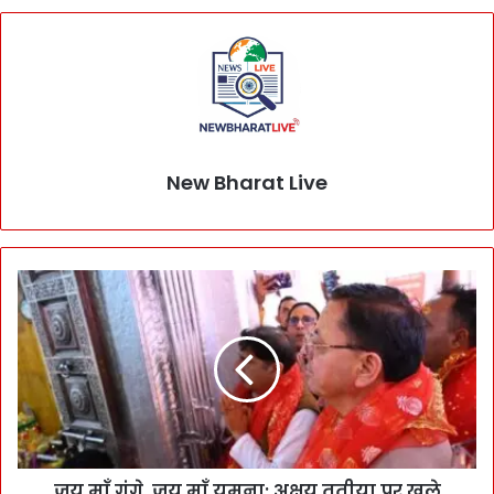
New Bharat Live
जय माँ गंगे, जय माँ यमुना: अक्षय तृतीया पर खुले