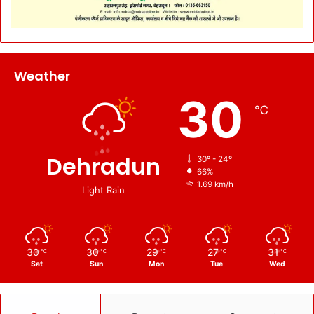
Weather
30
℃
Dehradun
30º - 24º
66%
1.69 km/h
Light Rain
30
30
29
27
31
℃
℃
℃
℃
℃
Sat
Sun
Mon
Tue
Wed