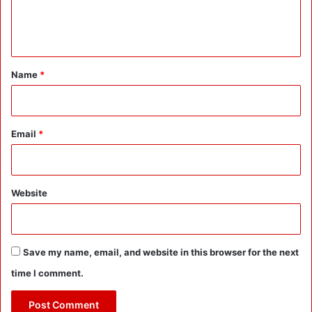
e
n
t
*
Name
*
Email
*
Website
Save my name, email, and website in this browser for the next
time I comment.