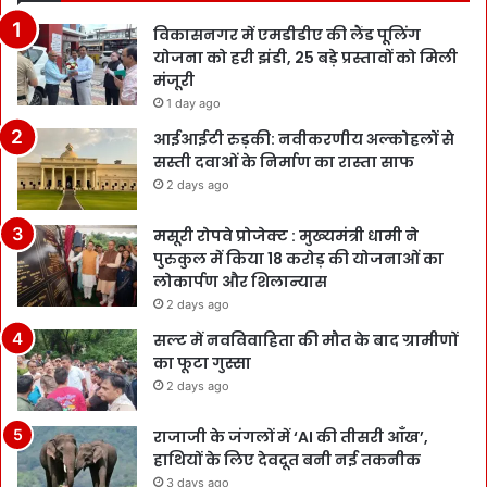
विकासनगर में एमडीडीए की लैंड पूलिंग
योजना को हरी झंडी, 25 बड़े प्रस्तावों को मिली
मंजूरी
1 day ago
आईआईटी रुड़की: नवीकरणीय अल्कोहलों से
सस्ती दवाओं के निर्माण का रास्ता साफ
2 days ago
मसूरी रोपवे प्रोजेक्ट : मुख्‍यमंत्री धामी ने
पुरुकुल में किया 18 करोड़ की योजनाओं का
लोकार्पण और शिलान्यास
2 days ago
सल्ट में नवविवाहिता की मौत के बाद ग्रामीणों
का फूटा गुस्सा
2 days ago
राजाजी के जंगलों में ‘AI की तीसरी आँख’,
हाथियों के लिए देवदूत बनी नई तकनीक
3 days ago