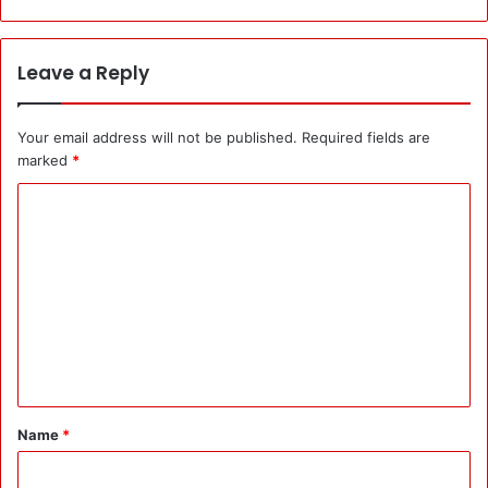
Leave a Reply
Your email address will not be published.
Required fields are
marked
*
C
o
m
m
e
n
t
*
Name
*