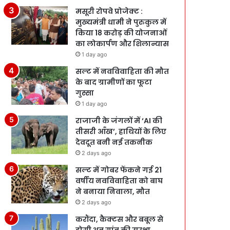
मसूरी रोपवे प्रोजेक्ट :
मुख्‍यमंत्री धामी ने पुरुकुल में
किया 18 करोड़ की योजनाओं
का लोकार्पण और शिलान्यास
1 day ago
सल्ट में नवविवाहिता की मौत
के बाद ग्रामीणों का फूटा
गुस्सा
1 day ago
राजाजी के जंगलों में ‘AI की
तीसरी आँख’, हाथियों के लिए
देवदूत बनी नई तकनीक
2 days ago
सल्ट में गोबर फेंकने गई 21
वर्षीय नवविवाहिता को बाघ
ने बनाया निवाला, मौत
2 days ago
करौंदा, कैक्टस और बबूल से
होगी अब गांव की सुरक्षा