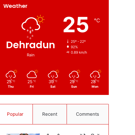
Weather
25
℃
Dehradun
25º - 22º
92%
0.89 km/h
Rain
25
25
30
29
28
℃
℃
℃
℃
℃
Thu
Fri
Sat
Sun
Mon
Popular
Recent
Comments