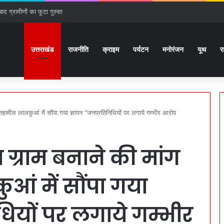
ाद ग्रामीणों का फूटा गुस्सा
उत्तराखंड
राजनीति
क्राइम
पर्यटन
मनोरंजन
यूथ
र
ज, तहसील लालकुआं में सौंपा गया ज्ञापन “जनप्रतिनिधियों पर लगाये गम्भीर आरोप
व ग्राम बनाने की मांग
आं में सौंपा गया
धियों पर लगाये गम्भीर