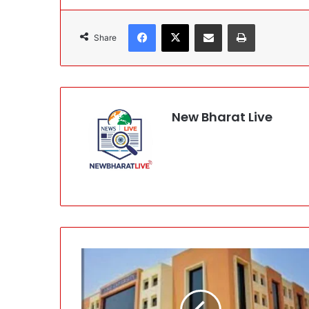
Facebook
X
Share via Email
Print
Share
New Bharat Live