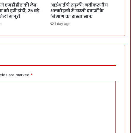
ं एमडीडीए की लैंड
आईआईटी रुड़की: नवीकरणीय
 को हरी झंडी, 25 बड़े
अल्कोहलों से सस्ती दवाओं के
 मिली मंजूरी
निर्माण का रास्ता साफ
o
1 day ago
ields are marked
*