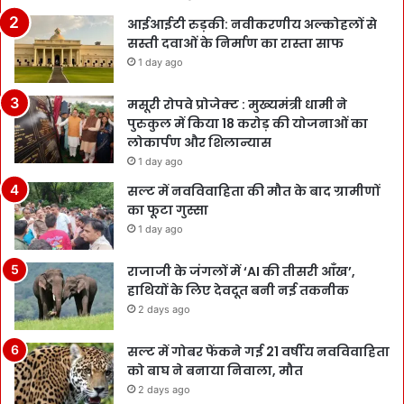
आईआईटी रुड़की: नवीकरणीय अल्कोहलों से
सस्ती दवाओं के निर्माण का रास्ता साफ
1 day ago
मसूरी रोपवे प्रोजेक्ट : मुख्‍यमंत्री धामी ने
पुरुकुल में किया 18 करोड़ की योजनाओं का
लोकार्पण और शिलान्यास
1 day ago
सल्ट में नवविवाहिता की मौत के बाद ग्रामीणों
का फूटा गुस्सा
1 day ago
राजाजी के जंगलों में ‘AI की तीसरी आँख’,
हाथियों के लिए देवदूत बनी नई तकनीक
2 days ago
सल्ट में गोबर फेंकने गई 21 वर्षीय नवविवाहिता
को बाघ ने बनाया निवाला, मौत
2 days ago