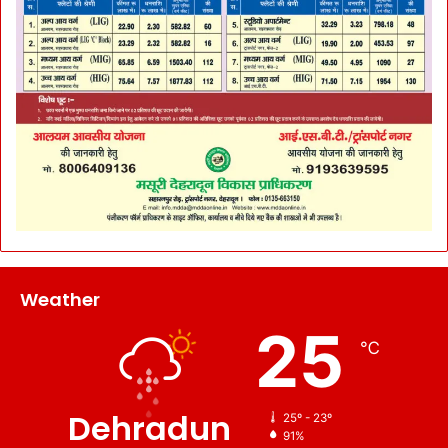
Weather
25
℃
Dehradun
25º - 23º
91%