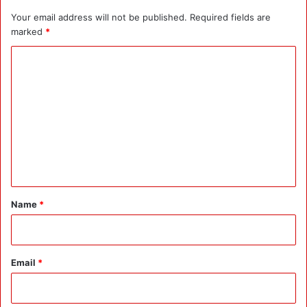
Your email address will not be published.
Required fields are
marked
*
C
o
m
m
e
n
t
*
Name
*
Email
*