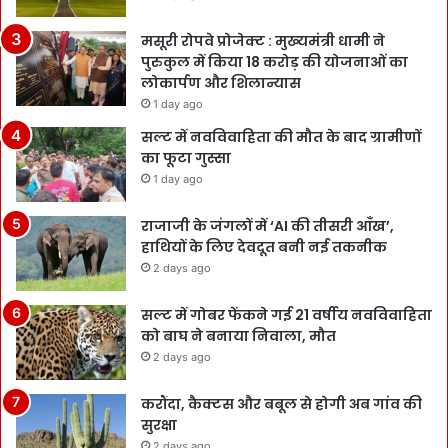
मसूरी रोपवे प्रोजेक्ट : मुख्‍यमंत्री धामी ने
पुरुकुल में किया 18 करोड़ की योजनाओं का
लोकार्पण और शिलान्यास
1 day ago
सल्ट में नवविवाहिता की मौत के बाद ग्रामीणों
का फूटा गुस्सा
1 day ago
राजाजी के जंगलों में ‘AI की तीसरी आँख’,
हाथियों के लिए देवदूत बनी नई तकनीक
2 days ago
सल्ट में गोबर फेंकने गई 21 वर्षीय नवविवाहिता
को बाघ ने बनाया निवाला, मौत
2 days ago
करौंदा, कैक्टस और बबूल से होगी अब गांव की
सुरक्षा
2 days ago