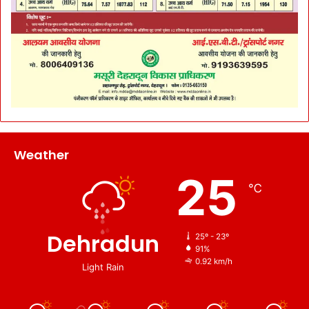
Weather
25
℃
Dehradun
25º - 23º
91%
0.92 km/h
Light Rain