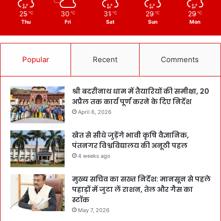
25
30
31
29
29
℃
℃
℃
℃
℃
Thu
Fri
Sat
Sun
Mon
Popular
Recent
Comments
श्री बदरीनाथ धाम में तैयारियों की समीक्षा, 20
अप्रैल तक कार्य पूर्ण करने के दिए निर्देश
April 6, 2026
खेत से सीधे जुड़ेंगे भावी कृषि वैज्ञानिक,
पंतनगर विश्वविद्यालय की अनूठी पहल
4 weeks ago
मुख्य सचिव का सख्त निर्देश: मानसून से पहले
पहाड़ों में जुटा लें राशन, तेल और गैस का
स्टॉक
May 7, 2026