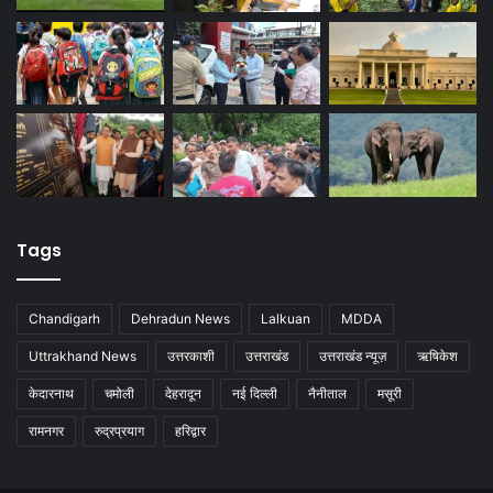
Tags
Chandigarh
Dehradun News
Lalkuan
MDDA
Uttrakhand News
उत्तरकाशी
उत्तराखंड
उत्तराखंड न्यूज़
ऋषिकेश
केदारनाथ
चमोली
देहरादून
नई दिल्ली
नैनीताल
मसूरी
रामनगर
रुद्रप्रयाग
हरिद्वार