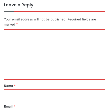
Leave a Reply
Your email address will not be published.
Required fields are
marked
*
C
o
m
m
e
n
t
*
Name
*
Email
*