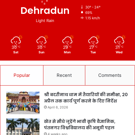
Dehradun
30º - 24º
69%
1.15 km/h
Light Rain
30
30
29
27
31
℃
℃
℃
℃
℃
Sat
Sun
Mon
Tue
Wed
Popular
Recent
Comments
श्री बदरीनाथ धाम में तैयारियों की समीक्षा, 20
अप्रैल तक कार्य पूर्ण करने के दिए निर्देश
April 6, 2026
खेत से सीधे जुड़ेंगे भावी कृषि वैज्ञानिक,
पंतनगर विश्वविद्यालय की अनूठी पहल
4 weeks ago