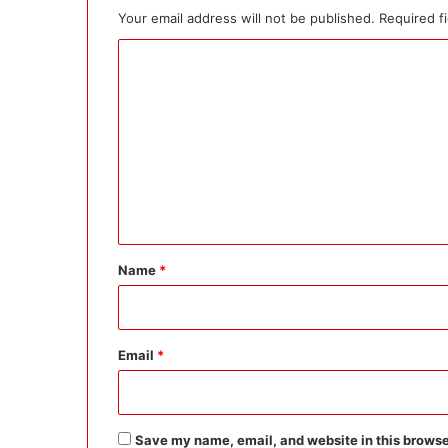
Your email address will not be published.
Required f
C
o
m
m
e
n
t
*
Name
*
Email
*
Save my name, email, and website in this browse