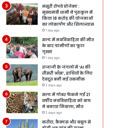
मसूरी रोपवे प्रोजेक्ट :
मुख्‍यमंत्री धामी ने पुरुकुल में
किया 18 करोड़ की योजनाओं
का लोकार्पण और शिलान्यास
1 day ago
सल्ट में नवविवाहिता की मौत
के बाद ग्रामीणों का फूटा
गुस्सा
1 day ago
राजाजी के जंगलों में ‘AI की
तीसरी आँख’, हाथियों के लिए
देवदूत बनी नई तकनीक
2 days ago
सल्ट में गोबर फेंकने गई 21
वर्षीय नवविवाहिता को बाघ
ने बनाया निवाला, मौत
2 days ago
करौंदा, कैक्टस और बबूल से
होगी अब गांव की सुरक्षा