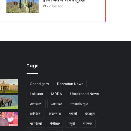
2 days ago
Tags
Chandigarh
Dehradun News
Lalkuan
MDDA
Uttrakhand News
उत्तरकाशी
उत्तराखंड
उत्तराखंड न्यूज़
ऋषिकेश
केदारनाथ
चमोली
देहरादून
नई दिल्ली
नैनीताल
मसूरी
रामनगर