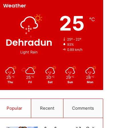
Weather
25
℃
Dehradun
25º - 22º
93%
0.89 km/h
Light Rain
25
25
30
29
28
℃
℃
℃
℃
℃
Thu
Fri
Sat
Sun
Mon
Popular
Recent
Comments