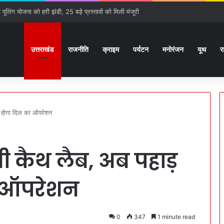
ूलिंग योजना को हरी झंडी, 25 बड़े प्रस्तावों को मिली मंजूरी
उत्तराखंड
राजनीति
क्राइम
पर्यटन
मनोरंजन
यूथ
र
ही होगा दिल का ऑपरेशन
ी कैथ लैब, अब पहाड़
का ऑपरेशन
0
347
1 minute read