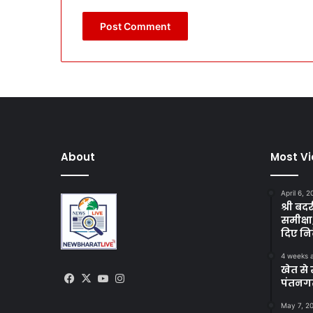
About
Most V
April 6, 
श्री बद
समीक्षा
दिए निर
4 weeks 
खेत से 
Facebook
X
YouTube
Instagram
पंतनगर
May 7, 2