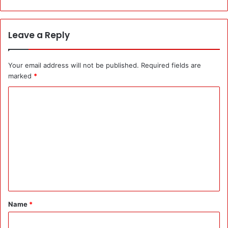
Leave a Reply
Your email address will not be published.
Required fields are
marked
*
C
o
m
m
e
n
t
*
Name
*