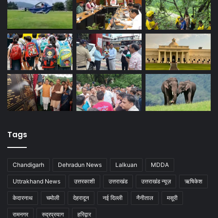
Tags
Chandigarh
Dehradun News
Lalkuan
MDDA
Uttrakhand News
उत्तरकाशी
उत्तराखंड
उत्तराखंड न्यूज़
ऋषिकेश
केदारनाथ
चमोली
देहरादून
नई दिल्ली
नैनीताल
मसूरी
रामनगर
रुद्रप्रयाग
हरिद्वार