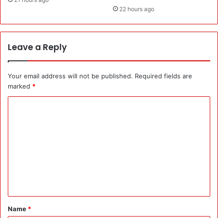
22 hours ago
Leave a Reply
Your email address will not be published.
Required fields are
marked
*
C
o
m
m
e
n
t
*
Name
*