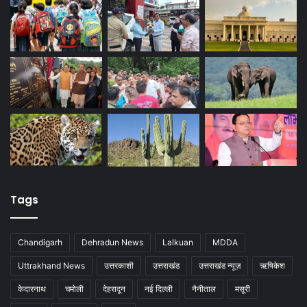
Tags
Chandigarh
Dehradun News
Lalkuan
MDDA
Uttrakhand News
उत्तरकाशी
उत्तराखंड
उत्तराखंड न्यूज़
ऋषिकेश
केदारनाथ
चमोली
देहरादून
नई दिल्ली
नैनीताल
मसूरी