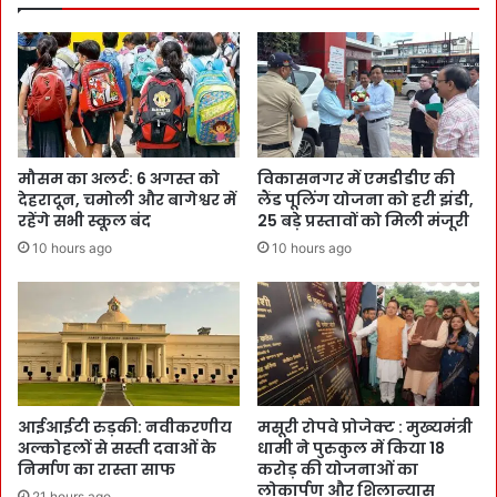
मौसम का अलर्ट: 6 अगस्त को
विकासनगर में एमडीडीए की
देहरादून, चमोली और बागेश्वर में
लैंड पूलिंग योजना को हरी झंडी,
रहेंगे सभी स्कूल बंद
25 बड़े प्रस्तावों को मिली मंजूरी
10 hours ago
10 hours ago
आईआईटी रुड़की: नवीकरणीय
मसूरी रोपवे प्रोजेक्ट : मुख्‍यमंत्री
अल्कोहलों से सस्ती दवाओं के
धामी ने पुरुकुल में किया 18
निर्माण का रास्ता साफ
करोड़ की योजनाओं का
लोकार्पण और शिलान्यास
21 hours ago