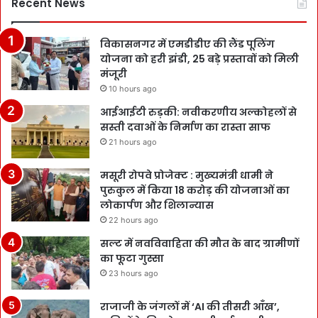
Recent News
विकासनगर में एमडीडीए की लैंड पूलिंग
योजना को हरी झंडी, 25 बड़े प्रस्तावों को मिली
मंजूरी
10 hours ago
आईआईटी रुड़की: नवीकरणीय अल्कोहलों से
सस्ती दवाओं के निर्माण का रास्ता साफ
21 hours ago
मसूरी रोपवे प्रोजेक्ट : मुख्‍यमंत्री धामी ने
पुरुकुल में किया 18 करोड़ की योजनाओं का
लोकार्पण और शिलान्यास
22 hours ago
सल्ट में नवविवाहिता की मौत के बाद ग्रामीणों
का फूटा गुस्सा
23 hours ago
राजाजी के जंगलों में ‘AI की तीसरी आँख’,