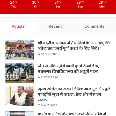
24
30
31
29
29
℃
℃
℃
℃
℃
Thu
Fri
Sat
Sun
Mon
Popular
Recent
Comments
श्री बदरीनाथ धाम में तैयारियों की समीक्षा, 20
अप्रैल तक कार्य पूर्ण करने के दिए निर्देश
April 6, 2026
खेत से सीधे जुड़ेंगे भावी कृषि वैज्ञानिक,
पंतनगर विश्वविद्यालय की अनूठी पहल
4 weeks ago
मुख्य सचिव का सख्त निर्देश: मानसून से पहले
पहाड़ों में जुटा लें राशन, तेल और गैस का
स्टॉक
May 7, 2026
कर्णप्रयाग रेल प्रोजेक्ट : रेलवे फ्रीज जोन में