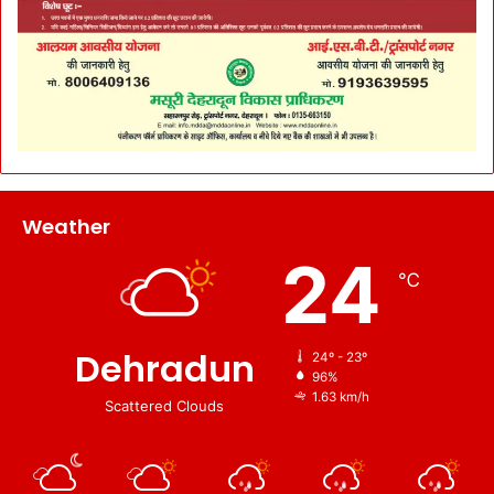
Weather
24
℃
Dehradun
24º - 23º
96%
1.63 km/h
Scattered Clouds