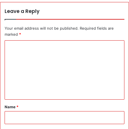
Leave a Reply
Your email address will not be published.
Required fields are
marked
*
C
o
m
m
e
n
t
*
Name
*