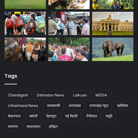
Tags
Chandigarh
Dehradun News
Lalkuan
MDDA
Uttrakhand News
उत्तरकाशी
उत्तराखंड
उत्तराखंड न्यूज़
ऋषिकेश
केदारनाथ
चमोली
देहरादून
नई दिल्ली
नैनीताल
मसूरी
रामनगर
रुद्रप्रयाग
हरिद्वार