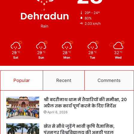
Dehradun
29º - 24º
80%
2.03 km/h
Rain
29
29
28
28
32
℃
℃
℃
℃
℃
Sat
Sun
Mon
Tue
Wed
Popular
Recent
Comments
श्री बदरीनाथ धाम में तैयारियों की समीक्षा, 20
अप्रैल तक कार्य पूर्ण करने के दिए निर्देश
April 6, 2026
खेत से सीधे जुड़ेंगे भावी कृषि वैज्ञानिक,
पंतनगर विश्वविद्यालय की अनूठी पहल