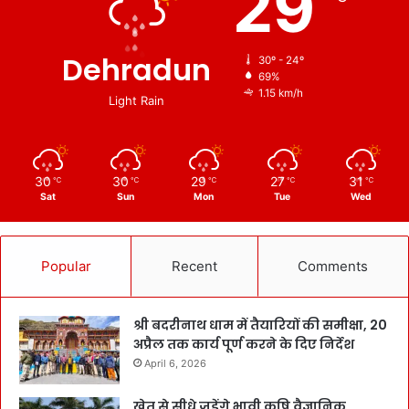
29
Dehradun
30º - 24º
69%
1.15 km/h
Light Rain
30
30
29
27
31
℃
℃
℃
℃
℃
Sat
Sun
Mon
Tue
Wed
Popular
Recent
Comments
श्री बदरीनाथ धाम में तैयारियों की समीक्षा, 20
अप्रैल तक कार्य पूर्ण करने के दिए निर्देश
April 6, 2026
खेत से सीधे जुड़ेंगे भावी कृषि वैज्ञानिक,