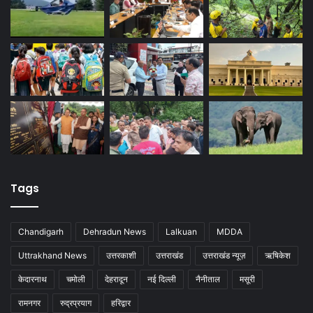
Tags
Chandigarh
Dehradun News
Lalkuan
MDDA
Uttrakhand News
उत्तरकाशी
उत्तराखंड
उत्तराखंड न्यूज़
ऋषिकेश
केदारनाथ
चमोली
देहरादून
नई दिल्ली
नैनीताल
मसूरी
रामनगर
रुद्रप्रयाग
हरिद्वार