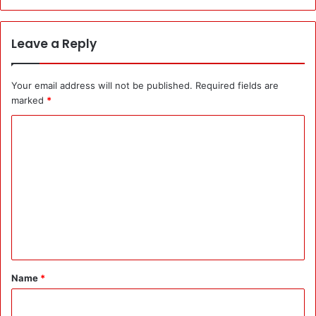
Leave a Reply
Your email address will not be published.
Required fields are
marked
*
C
o
m
m
e
n
t
*
Name
*