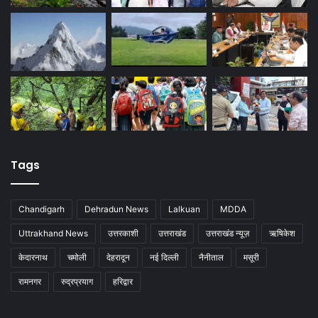
Tags
Chandigarh
Dehradun News
Lalkuan
MDDA
Uttrakhand News
उत्तरकाशी
उत्तराखंड
उत्तराखंड न्यूज़
ऋषिकेश
केदारनाथ
चमोली
देहरादून
नई दिल्ली
नैनीताल
मसूरी
रामनगर
रुद्रप्रयाग
हरिद्वार