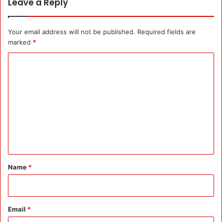
Leave a Reply
Your email address will not be published.
Required fields are
marked
*
C
o
m
m
e
n
t
*
Name
*
Email
*