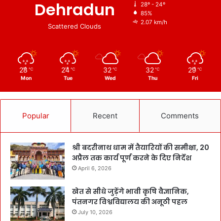
Dehradun
28º - 24º
85%
2.07 km/h
Scattered Clouds
28
24
32
32
29
℃
℃
℃
℃
℃
Mon
Tue
Wed
Thu
Fri
Popular
Recent
Comments
श्री बदरीनाथ धाम में तैयारियों की समीक्षा, 20
अप्रैल तक कार्य पूर्ण करने के दिए निर्देश
April 6, 2026
खेत से सीधे जुड़ेंगे भावी कृषि वैज्ञानिक,
पंतनगर विश्वविद्यालय की अनूठी पहल
July 10, 2026