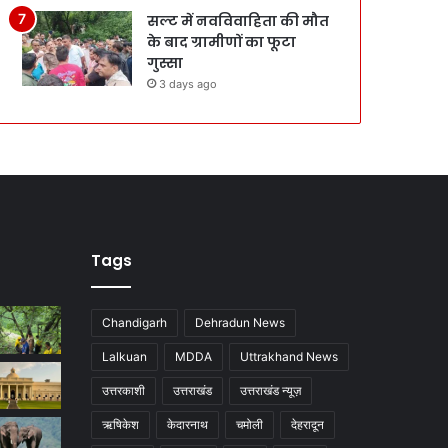
सल्ट में नवविवाहिता की मौत
के बाद ग्रामीणों का फूटा
गुस्सा
3 days ago
Tags
Chandigarh
Dehradun News
Lalkuan
MDDA
Uttrakhand News
उत्तरकाशी
उत्तराखंड
उत्तराखंड न्यूज़
ऋषिकेश
केदारनाथ
चमोली
देहरादून