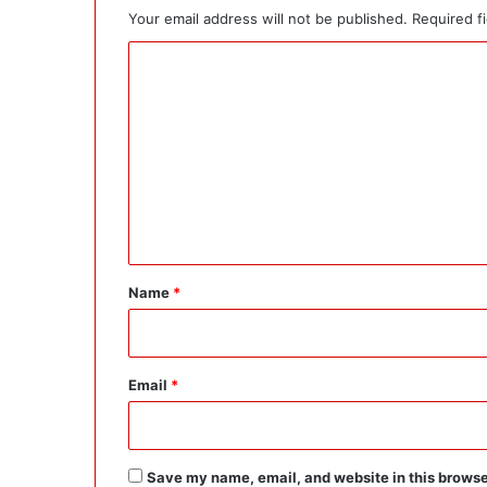
Your email address will not be published.
Required f
C
o
m
m
e
n
t
*
Name
*
Email
*
Save my name, email, and website in this browse