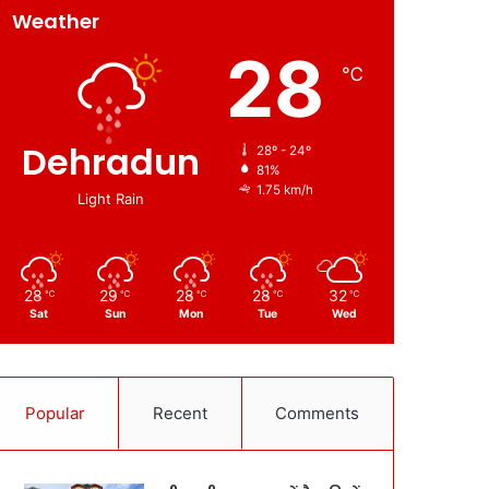
Weather
28
℃
Dehradun
28º - 24º
81%
1.75 km/h
Light Rain
28
29
28
28
32
℃
℃
℃
℃
℃
Sat
Sun
Mon
Tue
Wed
Popular
Recent
Comments