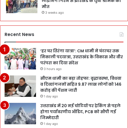
लाइनिंग गिरने से झारखंड के युवा श्रमिक की
मौत
3 weeks ago
Recent News
‘हर घर तिरंगा यात्रा’: CM धामी ने घंटाघर तक
निकाली पदयात्रा, उत्तराखंड के विकास और वीर
परंपरा का दिया संदेश
3 hours ago
सीएम धामी का बड़ा तोहफा: वृद्धावस्था, विधवा
व दिव्यांगजनों सहित 9.87 लाख लोगों को 146
करोड़ की पेंशन जारी
1 day ago
उत्तराखंड में 20 नई चोटियों पर ट्रेकिंग से पहले
होगा पर्यावरणीय ऑडिट, PCB को सौंपी गई
जिम्मेदारी
1 day ago