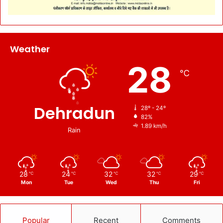
Weather
28
℃
Dehradun
28º - 24º
82%
1.89 km/h
Rain
28
24
32
32
29
℃
℃
℃
℃
℃
Mon
Tue
Wed
Thu
Fri
Popular
Recent
Comments