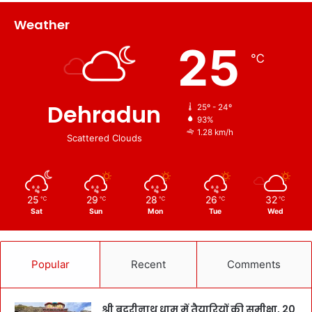
Weather
25
℃
Dehradun
25º - 24º
93%
1.28 km/h
Scattered Clouds
25
29
28
26
32
℃
℃
℃
℃
℃
Sat
Sun
Mon
Tue
Wed
Popular
Recent
Comments
श्री बदरीनाथ धाम में तैयारियों की समीक्षा, 20