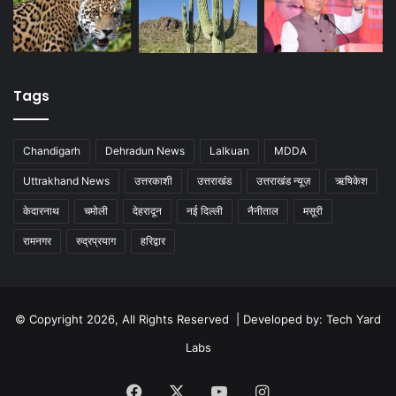
Tags
Chandigarh
Dehradun News
Lalkuan
MDDA
Uttrakhand News
उत्तरकाशी
उत्तराखंड
उत्तराखंड न्यूज़
ऋषिकेश
केदारनाथ
चमोली
देहरादून
नई दिल्ली
नैनीताल
मसूरी
रामनगर
रुद्रप्रयाग
हरिद्वार
© Copyright 2026, All Rights Reserved | Developed by:
Tech Yard
Labs
Facebook
X
YouTube
Instagram