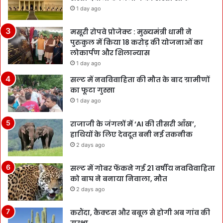
1 day ago
मसूरी रोपवे प्रोजेक्ट : मुख्‍यमंत्री धामी ने
पुरुकुल में किया 18 करोड़ की योजनाओं का
लोकार्पण और शिलान्यास
1 day ago
सल्ट में नवविवाहिता की मौत के बाद ग्रामीणों
का फूटा गुस्सा
1 day ago
राजाजी के जंगलों में ‘AI की तीसरी आँख’,
हाथियों के लिए देवदूत बनी नई तकनीक
2 days ago
सल्ट में गोबर फेंकने गई 21 वर्षीय नवविवाहिता
को बाघ ने बनाया निवाला, मौत
2 days ago
करौंदा, कैक्टस और बबूल से होगी अब गांव की