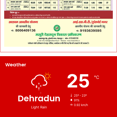
Weather
25
℃
Dehradun
25º - 23º
91%
0.92 km/h
Light Rain