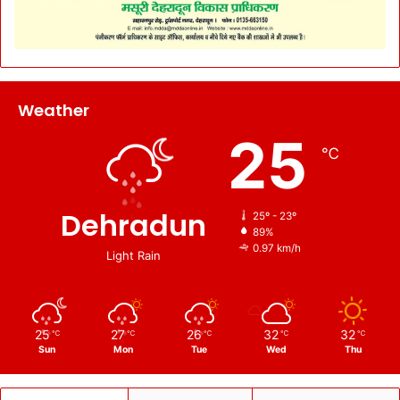
Weather
25
℃
Dehradun
25º - 23º
89%
0.97 km/h
Light Rain
25
27
26
32
32
℃
℃
℃
℃
℃
Sun
Mon
Tue
Wed
Thu