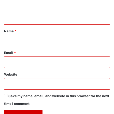
e
n
t
*
Name
*
Email
*
Website
Save my name, email, and website in this browser for the next
time I comment.