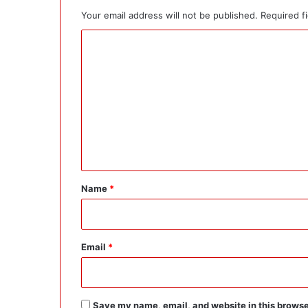
Your email address will not be published.
Required f
C
o
m
m
e
n
t
*
Name
*
Email
*
Save my name, email, and website in this browse