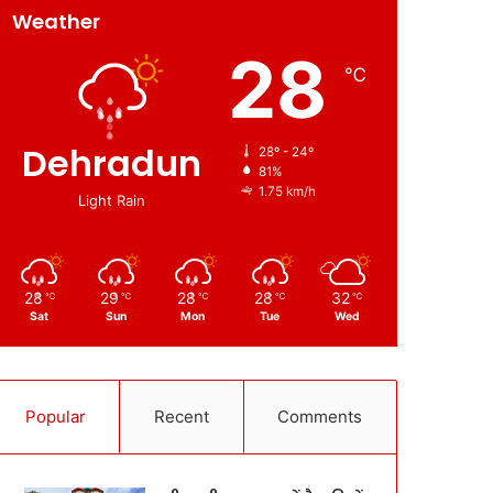
Weather
28
℃
Dehradun
28º - 24º
81%
1.75 km/h
Light Rain
28
29
28
28
32
℃
℃
℃
℃
℃
Sat
Sun
Mon
Tue
Wed
Popular
Recent
Comments