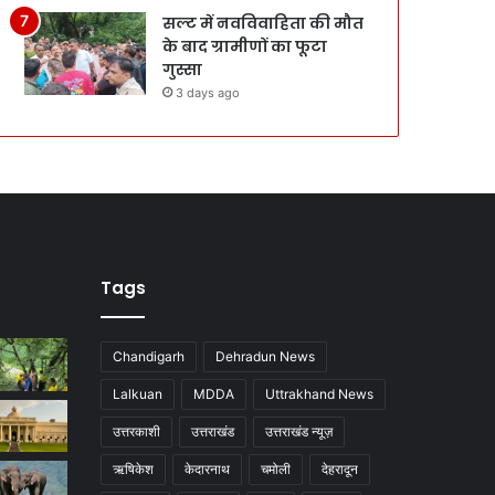
सल्ट में नवविवाहिता की मौत
के बाद ग्रामीणों का फूटा
गुस्सा
3 days ago
Tags
Chandigarh
Dehradun News
Lalkuan
MDDA
Uttrakhand News
उत्तरकाशी
उत्तराखंड
उत्तराखंड न्यूज़
ऋषिकेश
केदारनाथ
चमोली
देहरादून